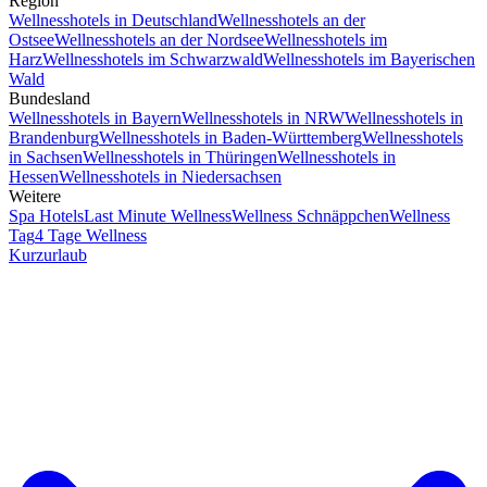
Region
Wellnesshotels in Deutschland
Wellnesshotels an der
Ostsee
Wellnesshotels an der Nordsee
Wellnesshotels im
Harz
Wellnesshotels im Schwarzwald
Wellnesshotels im Bayerischen
Wald
Bundesland
Wellnesshotels in Bayern
Wellnesshotels in NRW
Wellnesshotels in
Brandenburg
Wellnesshotels in Baden-Württemberg
Wellnesshotels
in Sachsen
Wellnesshotels in Thüringen
Wellnesshotels in
Hessen
Wellnesshotels in Niedersachsen
Weitere
Spa Hotels
Last Minute Wellness
Wellness Schnäppchen
Wellness
Tag
4 Tage Wellness
Kurzurlaub