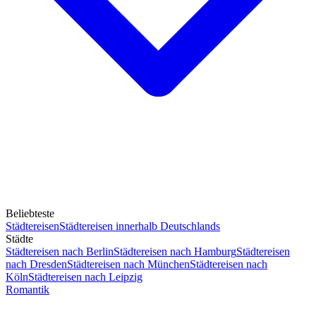
Beliebteste
Städtereisen
Städtereisen innerhalb Deutschlands
Städte
Städtereisen nach Berlin
Städtereisen nach Hamburg
Städtereisen
nach Dresden
Städtereisen nach München
Städtereisen nach
Köln
Städtereisen nach Leipzig
Romantik