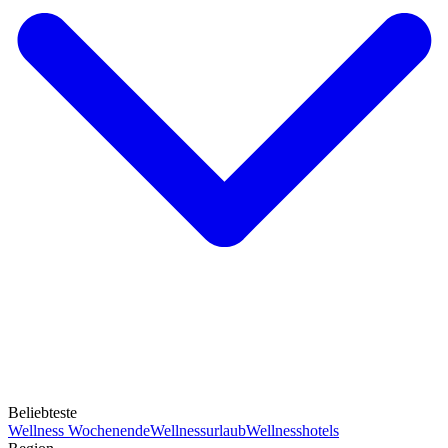
Beliebteste
Wellness Wochenende
Wellnessurlaub
Wellnesshotels