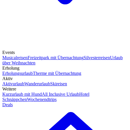
Events
Musicalreisen
Freizeitpark mit Übernachtung
Silvesterreisen
Urlaub
über Weihnachten
Erholung
Erholungsurlaub
Therme mit Übernachtung
Aktiv
Aktivurlaub
Wanderurlaub
Skireisen
Weitere
Kurzurlaub mit Hund
All Inclusive Urlaub
Hotel
Schnäppchen
Wochenendtrips
Deals