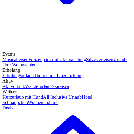
Events
Musicalreisen
Freizeitpark mit Übernachtung
Silvesterreisen
Urlaub
über Weihnachten
Erholung
Erholungsurlaub
Therme mit Übernachtung
Aktiv
Aktivurlaub
Wanderurlaub
Skireisen
Weitere
Kurzurlaub mit Hund
All Inclusive Urlaub
Hotel
Schnäppchen
Wochenendtrips
Deals