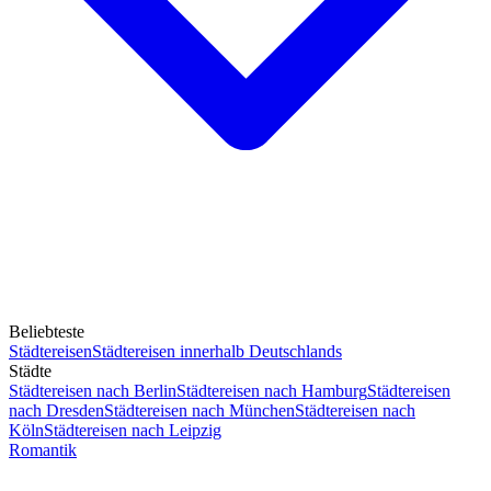
Beliebteste
Städtereisen
Städtereisen innerhalb Deutschlands
Städte
Städtereisen nach Berlin
Städtereisen nach Hamburg
Städtereisen
nach Dresden
Städtereisen nach München
Städtereisen nach
Köln
Städtereisen nach Leipzig
Romantik