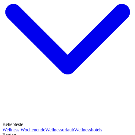
Beliebteste
Wellness Wochenende
Wellnessurlaub
Wellnesshotels