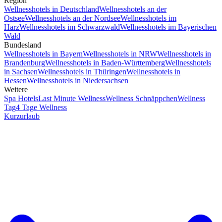
Region
Wellnesshotels in Deutschland
Wellnesshotels an der
Ostsee
Wellnesshotels an der Nordsee
Wellnesshotels im
Harz
Wellnesshotels im Schwarzwald
Wellnesshotels im Bayerischen
Wald
Bundesland
Wellnesshotels in Bayern
Wellnesshotels in NRW
Wellnesshotels in
Brandenburg
Wellnesshotels in Baden-Württemberg
Wellnesshotels
in Sachsen
Wellnesshotels in Thüringen
Wellnesshotels in
Hessen
Wellnesshotels in Niedersachsen
Weitere
Spa Hotels
Last Minute Wellness
Wellness Schnäppchen
Wellness
Tag
4 Tage Wellness
Kurzurlaub