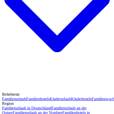
Beliebteste
Familienurlaub
Familienhotels
Kinderurlaub
Kinderhotels
Familienwoc
Region
Familienurlaub in Deutschland
Familienurlaub an der
Ostsee
Familienurlaub an der Nordsee
Familienhotels in