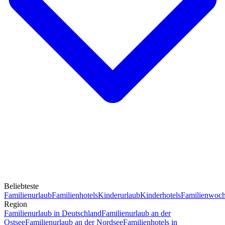
Beliebteste
Familienurlaub
Familienhotels
Kinderurlaub
Kinderhotels
Familienwoc
Region
Familienurlaub in Deutschland
Familienurlaub an der
Ostsee
Familienurlaub an der Nordsee
Familienhotels in