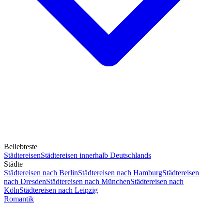
Beliebteste
Städtereisen
Städtereisen innerhalb Deutschlands
Städte
Städtereisen nach Berlin
Städtereisen nach Hamburg
Städtereisen
nach Dresden
Städtereisen nach München
Städtereisen nach
Köln
Städtereisen nach Leipzig
Romantik