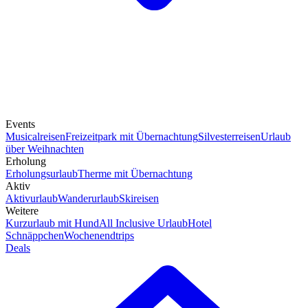
Events
Musicalreisen
Freizeitpark mit Übernachtung
Silvesterreisen
Urlaub
über Weihnachten
Erholung
Erholungsurlaub
Therme mit Übernachtung
Aktiv
Aktivurlaub
Wanderurlaub
Skireisen
Weitere
Kurzurlaub mit Hund
All Inclusive Urlaub
Hotel
Schnäppchen
Wochenendtrips
Deals