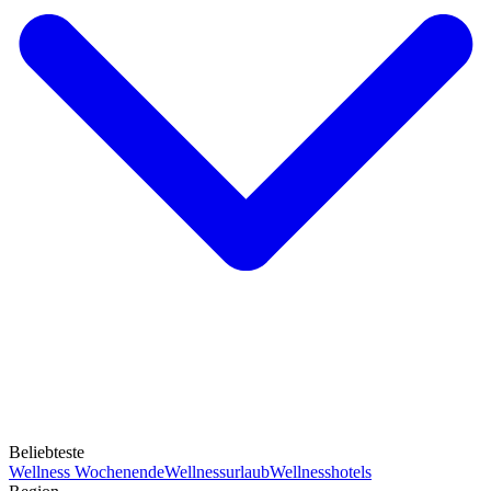
Beliebteste
Wellness Wochenende
Wellnessurlaub
Wellnesshotels