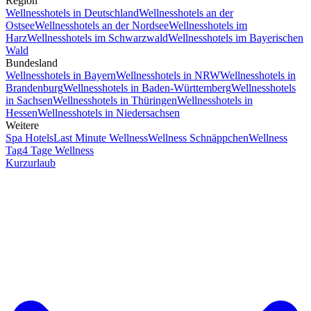
Region
Wellnesshotels in Deutschland
Wellnesshotels an der
Ostsee
Wellnesshotels an der Nordsee
Wellnesshotels im
Harz
Wellnesshotels im Schwarzwald
Wellnesshotels im Bayerischen
Wald
Bundesland
Wellnesshotels in Bayern
Wellnesshotels in NRW
Wellnesshotels in
Brandenburg
Wellnesshotels in Baden-Württemberg
Wellnesshotels
in Sachsen
Wellnesshotels in Thüringen
Wellnesshotels in
Hessen
Wellnesshotels in Niedersachsen
Weitere
Spa Hotels
Last Minute Wellness
Wellness Schnäppchen
Wellness
Tag
4 Tage Wellness
Kurzurlaub