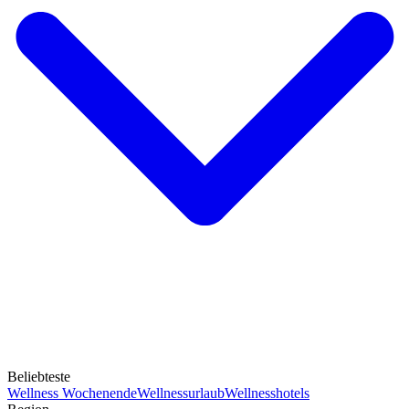
Beliebteste
Wellness Wochenende
Wellnessurlaub
Wellnesshotels