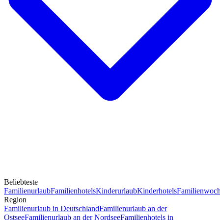
Beliebteste
Familienurlaub
Familienhotels
Kinderurlaub
Kinderhotels
Familienwoc
Region
Familienurlaub in Deutschland
Familienurlaub an der
Ostsee
Familienurlaub an der Nordsee
Familienhotels in