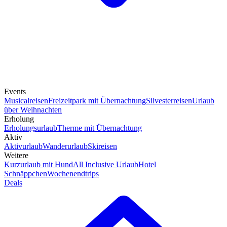
Events
Musicalreisen
Freizeitpark mit Übernachtung
Silvesterreisen
Urlaub
über Weihnachten
Erholung
Erholungsurlaub
Therme mit Übernachtung
Aktiv
Aktivurlaub
Wanderurlaub
Skireisen
Weitere
Kurzurlaub mit Hund
All Inclusive Urlaub
Hotel
Schnäppchen
Wochenendtrips
Deals