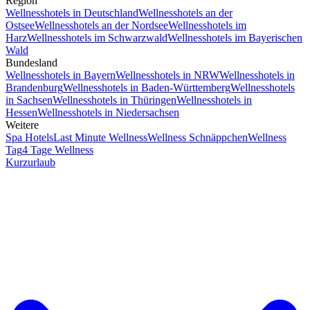
Region
Wellnesshotels in Deutschland
Wellnesshotels an der
Ostsee
Wellnesshotels an der Nordsee
Wellnesshotels im
Harz
Wellnesshotels im Schwarzwald
Wellnesshotels im Bayerischen
Wald
Bundesland
Wellnesshotels in Bayern
Wellnesshotels in NRW
Wellnesshotels in
Brandenburg
Wellnesshotels in Baden-Württemberg
Wellnesshotels
in Sachsen
Wellnesshotels in Thüringen
Wellnesshotels in
Hessen
Wellnesshotels in Niedersachsen
Weitere
Spa Hotels
Last Minute Wellness
Wellness Schnäppchen
Wellness
Tag
4 Tage Wellness
Kurzurlaub