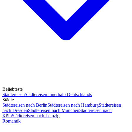
Beliebteste
Städtereisen
Städtereisen innerhalb Deutschlands
Städte
Städtereisen nach Berlin
Städtereisen nach Hamburg
Städtereisen
nach Dresden
Städtereisen nach München
Städtereisen nach
Köln
Städtereisen nach Leipzig
Romantik