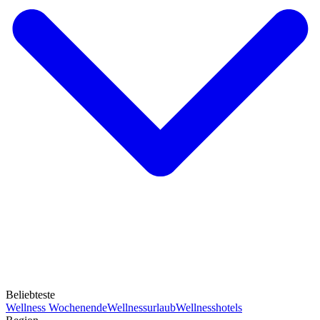
Beliebteste
Wellness Wochenende
Wellnessurlaub
Wellnesshotels