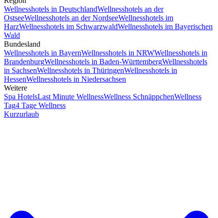
Region
Wellnesshotels in Deutschland
Wellnesshotels an der
Ostsee
Wellnesshotels an der Nordsee
Wellnesshotels im
Harz
Wellnesshotels im Schwarzwald
Wellnesshotels im Bayerischen
Wald
Bundesland
Wellnesshotels in Bayern
Wellnesshotels in NRW
Wellnesshotels in
Brandenburg
Wellnesshotels in Baden-Württemberg
Wellnesshotels
in Sachsen
Wellnesshotels in Thüringen
Wellnesshotels in
Hessen
Wellnesshotels in Niedersachsen
Weitere
Spa Hotels
Last Minute Wellness
Wellness Schnäppchen
Wellness
Tag
4 Tage Wellness
Kurzurlaub