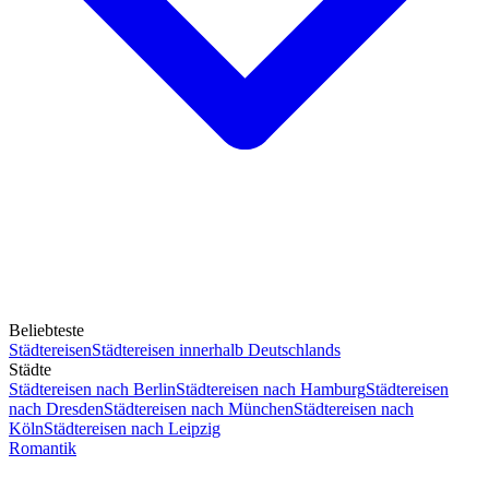
Beliebteste
Städtereisen
Städtereisen innerhalb Deutschlands
Städte
Städtereisen nach Berlin
Städtereisen nach Hamburg
Städtereisen
nach Dresden
Städtereisen nach München
Städtereisen nach
Köln
Städtereisen nach Leipzig
Romantik