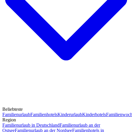
Beliebteste
Familienurlaub
Familienhotels
Kinderurlaub
Kinderhotels
Familienwoc
Region
Familienurlaub in Deutschland
Familienurlaub an der
Ostsee
Familienurlaub an der Nordsee
Familienhotels in