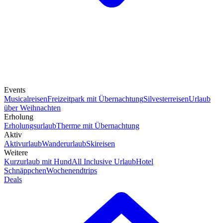
Events
Musicalreisen
Freizeitpark mit Übernachtung
Silvesterreisen
Urlaub
über Weihnachten
Erholung
Erholungsurlaub
Therme mit Übernachtung
Aktiv
Aktivurlaub
Wanderurlaub
Skireisen
Weitere
Kurzurlaub mit Hund
All Inclusive Urlaub
Hotel
Schnäppchen
Wochenendtrips
Deals