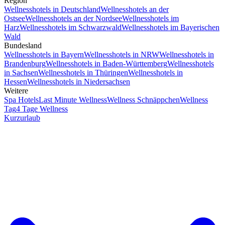
Region
Wellnesshotels in Deutschland
Wellnesshotels an der
Ostsee
Wellnesshotels an der Nordsee
Wellnesshotels im
Harz
Wellnesshotels im Schwarzwald
Wellnesshotels im Bayerischen
Wald
Bundesland
Wellnesshotels in Bayern
Wellnesshotels in NRW
Wellnesshotels in
Brandenburg
Wellnesshotels in Baden-Württemberg
Wellnesshotels
in Sachsen
Wellnesshotels in Thüringen
Wellnesshotels in
Hessen
Wellnesshotels in Niedersachsen
Weitere
Spa Hotels
Last Minute Wellness
Wellness Schnäppchen
Wellness
Tag
4 Tage Wellness
Kurzurlaub