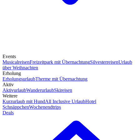
Events
Musicalreisen
Freizeitpark mit Übernachtung
Silvesterreisen
Urlaub
über Weihnachten
Erholung
Erholungsurlaub
Therme mit Übernachtung
Aktiv
Aktivurlaub
Wanderurlaub
Skireisen
Weitere
Kurzurlaub mit Hund
All Inclusive Urlaub
Hotel
Schnäppchen
Wochenendtrips
Deals