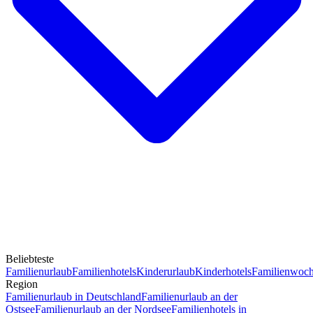
Beliebteste
Familienurlaub
Familienhotels
Kinderurlaub
Kinderhotels
Familienwoc
Region
Familienurlaub in Deutschland
Familienurlaub an der
Ostsee
Familienurlaub an der Nordsee
Familienhotels in