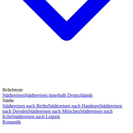
Beliebteste
Städtereisen
Städtereisen innerhalb Deutschlands
Städte
Städtereisen nach Berlin
Städtereisen nach Hamburg
Städtereisen
nach Dresden
Städtereisen nach München
Städtereisen nach
Köln
Städtereisen nach Leipzig
Romantik