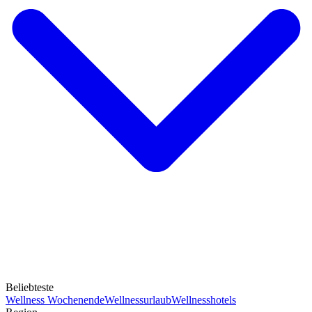
Beliebteste
Wellness Wochenende
Wellnessurlaub
Wellnesshotels