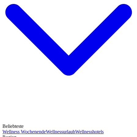
Beliebteste
Wellness Wochenende
Wellnessurlaub
Wellnesshotels