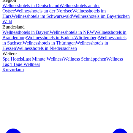
Region
Wellnesshotels in Deutschland
Wellnesshotels an der
Ostsee
Wellnesshotels an der Nordsee
Wellnesshotels im
Harz
Wellnesshotels im Schwarzwald
Wellnesshotels im Bayerischen
Wald
Bundesland
Wellnesshotels in Bayern
Wellnesshotels in NRW
Wellnesshotels in
Brandenburg
Wellnesshotels in Baden-Württemberg
Wellnesshotels
in Sachsen
Wellnesshotels in Thüringen
Wellnesshotels in
Hessen
Wellnesshotels in Niedersachsen
Weitere
Spa Hotels
Last Minute Wellness
Wellness Schnäppchen
Wellness
Tag
4 Tage Wellness
Kurzurlaub