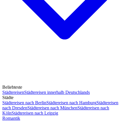
Beliebteste
Städtereisen
Städtereisen innerhalb Deutschlands
Städte
Städtereisen nach Berlin
Städtereisen nach Hamburg
Städtereisen
nach Dresden
Städtereisen nach München
Städtereisen nach
Köln
Städtereisen nach Leipzig
Romantik