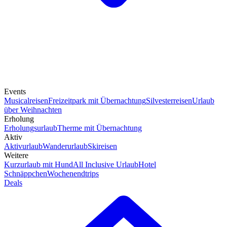
Events
Musicalreisen
Freizeitpark mit Übernachtung
Silvesterreisen
Urlaub
über Weihnachten
Erholung
Erholungsurlaub
Therme mit Übernachtung
Aktiv
Aktivurlaub
Wanderurlaub
Skireisen
Weitere
Kurzurlaub mit Hund
All Inclusive Urlaub
Hotel
Schnäppchen
Wochenendtrips
Deals