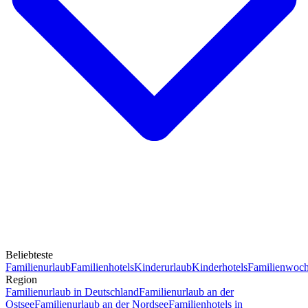
Beliebteste
Familienurlaub
Familienhotels
Kinderurlaub
Kinderhotels
Familienwoc
Region
Familienurlaub in Deutschland
Familienurlaub an der
Ostsee
Familienurlaub an der Nordsee
Familienhotels in