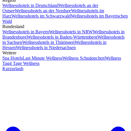
Region
Wellnesshotels in Deutschland
Wellnesshotels an der
Ostsee
Wellnesshotels an der Nordsee
Wellnesshotels im
Harz
Wellnesshotels im Schwarzwald
Wellnesshotels im Bayerischen
Wald
Bundesland
Wellnesshotels in Bayern
Wellnesshotels in NRW
Wellnesshotels in
Brandenburg
Wellnesshotels in Baden-Württemberg
Wellnesshotels
in Sachsen
Wellnesshotels in Thüringen
Wellnesshotels in
Hessen
Wellnesshotels in Niedersachsen
Weitere
Spa Hotels
Last Minute Wellness
Wellness Schnäppchen
Wellness
Tag
4 Tage Wellness
Kurzurlaub