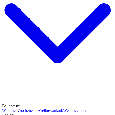
Beliebteste
Wellness Wochenende
Wellnessurlaub
Wellnesshotels