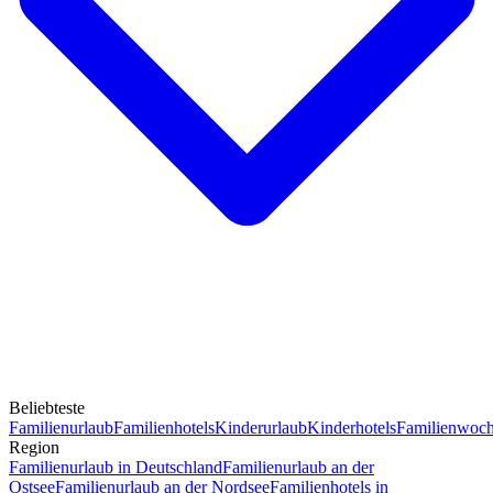
Beliebteste
Familienurlaub
Familienhotels
Kinderurlaub
Kinderhotels
Familienwoc
Region
Familienurlaub in Deutschland
Familienurlaub an der
Ostsee
Familienurlaub an der Nordsee
Familienhotels in