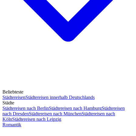
Beliebteste
Städtereisen
Städtereisen innerhalb Deutschlands
Städte
Städtereisen nach Berlin
Städtereisen nach Hamburg
Städtereisen
nach Dresden
Städtereisen nach München
Städtereisen nach
Köln
Städtereisen nach Leipzig
Romantik