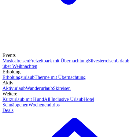
Events
Musicalreisen
Freizeitpark mit Übernachtung
Silvesterreisen
Urlaub
über Weihnachten
Erholung
Erholungsurlaub
Therme mit Übernachtung
Aktiv
Aktivurlaub
Wanderurlaub
Skireisen
Weitere
Kurzurlaub mit Hund
All Inclusive Urlaub
Hotel
Schnäppchen
Wochenendtrips
Deals