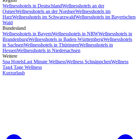
Region
Wellnesshotels in Deutschland
Wellnesshotels an der
Ostsee
Wellnesshotels an der Nordsee
Wellnesshotels im
Harz
Wellnesshotels im Schwarzwald
Wellnesshotels im Bayerischen
Wald
Bundesland
Wellnesshotels in Bayern
Wellnesshotels in NRW
Wellnesshotels in
Brandenburg
Wellnesshotels in Baden-Württemberg
Wellnesshotels
in Sachsen
Wellnesshotels in Thüringen
Wellnesshotels in
Hessen
Wellnesshotels in Niedersachsen
Weitere
Spa Hotels
Last Minute Wellness
Wellness Schnäppchen
Wellness
Tag
4 Tage Wellness
Kurzurlaub