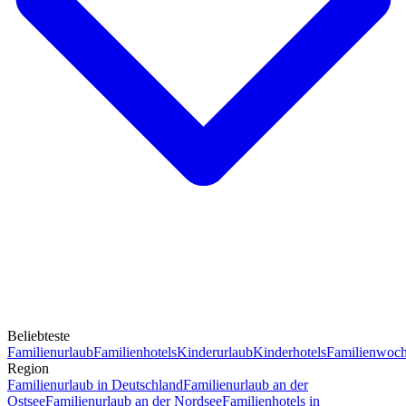
Beliebteste
Familienurlaub
Familienhotels
Kinderurlaub
Kinderhotels
Familienwoc
Region
Familienurlaub in Deutschland
Familienurlaub an der
Ostsee
Familienurlaub an der Nordsee
Familienhotels in