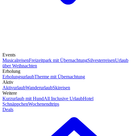
Events
Musicalreisen
Freizeitpark mit Übernachtung
Silvesterreisen
Urlaub
über Weihnachten
Erholung
Erholungsurlaub
Therme mit Übernachtung
Aktiv
Aktivurlaub
Wanderurlaub
Skireisen
Weitere
Kurzurlaub mit Hund
All Inclusive Urlaub
Hotel
Schnäppchen
Wochenendtrips
Deals