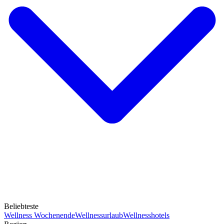
Beliebteste
Wellness Wochenende
Wellnessurlaub
Wellnesshotels