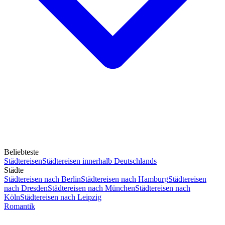
Beliebteste
Städtereisen
Städtereisen innerhalb Deutschlands
Städte
Städtereisen nach Berlin
Städtereisen nach Hamburg
Städtereisen
nach Dresden
Städtereisen nach München
Städtereisen nach
Köln
Städtereisen nach Leipzig
Romantik