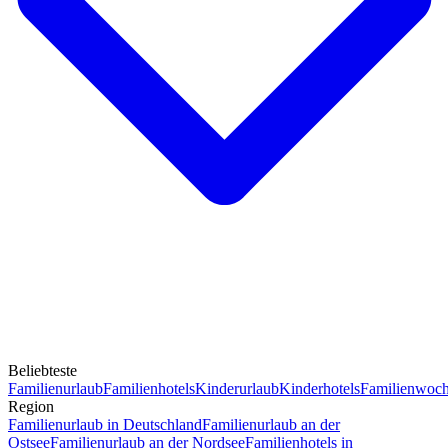
Beliebteste
Familienurlaub
Familienhotels
Kinderurlaub
Kinderhotels
Familienwoc
Region
Familienurlaub in Deutschland
Familienurlaub an der
Ostsee
Familienurlaub an der Nordsee
Familienhotels in