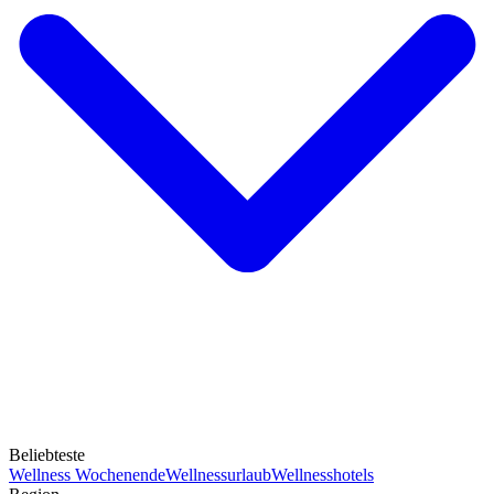
Beliebteste
Wellness Wochenende
Wellnessurlaub
Wellnesshotels