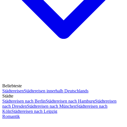
Beliebteste
Städtereisen
Städtereisen innerhalb Deutschlands
Städte
Städtereisen nach Berlin
Städtereisen nach Hamburg
Städtereisen
nach Dresden
Städtereisen nach München
Städtereisen nach
Köln
Städtereisen nach Leipzig
Romantik