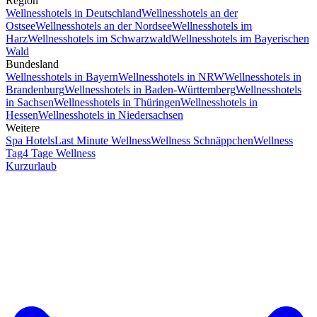
Region
Wellnesshotels in Deutschland
Wellnesshotels an der
Ostsee
Wellnesshotels an der Nordsee
Wellnesshotels im
Harz
Wellnesshotels im Schwarzwald
Wellnesshotels im Bayerischen
Wald
Bundesland
Wellnesshotels in Bayern
Wellnesshotels in NRW
Wellnesshotels in
Brandenburg
Wellnesshotels in Baden-Württemberg
Wellnesshotels
in Sachsen
Wellnesshotels in Thüringen
Wellnesshotels in
Hessen
Wellnesshotels in Niedersachsen
Weitere
Spa Hotels
Last Minute Wellness
Wellness Schnäppchen
Wellness
Tag
4 Tage Wellness
Kurzurlaub