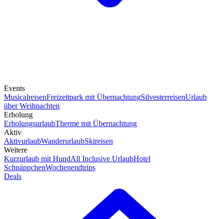
Events
Musicalreisen
Freizeitpark mit Übernachtung
Silvesterreisen
Urlaub
über Weihnachten
Erholung
Erholungsurlaub
Therme mit Übernachtung
Aktiv
Aktivurlaub
Wanderurlaub
Skireisen
Weitere
Kurzurlaub mit Hund
All Inclusive Urlaub
Hotel
Schnäppchen
Wochenendtrips
Deals