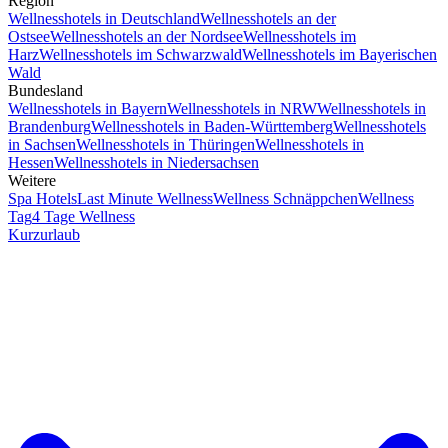
Region
Wellnesshotels in Deutschland
Wellnesshotels an der
Ostsee
Wellnesshotels an der Nordsee
Wellnesshotels im
Harz
Wellnesshotels im Schwarzwald
Wellnesshotels im Bayerischen
Wald
Bundesland
Wellnesshotels in Bayern
Wellnesshotels in NRW
Wellnesshotels in
Brandenburg
Wellnesshotels in Baden-Württemberg
Wellnesshotels
in Sachsen
Wellnesshotels in Thüringen
Wellnesshotels in
Hessen
Wellnesshotels in Niedersachsen
Weitere
Spa Hotels
Last Minute Wellness
Wellness Schnäppchen
Wellness
Tag
4 Tage Wellness
Kurzurlaub