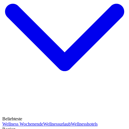
Beliebteste
Wellness Wochenende
Wellnessurlaub
Wellnesshotels