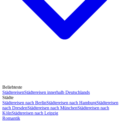
Beliebteste
Städtereisen
Städtereisen innerhalb Deutschlands
Städte
Städtereisen nach Berlin
Städtereisen nach Hamburg
Städtereisen
nach Dresden
Städtereisen nach München
Städtereisen nach
Köln
Städtereisen nach Leipzig
Romantik