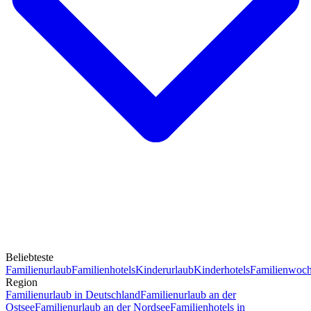
Beliebteste
Familienurlaub
Familienhotels
Kinderurlaub
Kinderhotels
Familienwoc
Region
Familienurlaub in Deutschland
Familienurlaub an der
Ostsee
Familienurlaub an der Nordsee
Familienhotels in