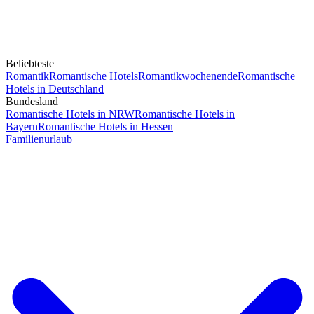
Beliebteste
Romantik
Romantische Hotels
Romantikwochenende
Romantische
Hotels in Deutschland
Bundesland
Romantische Hotels in NRW
Romantische Hotels in
Bayern
Romantische Hotels in Hessen
Familienurlaub