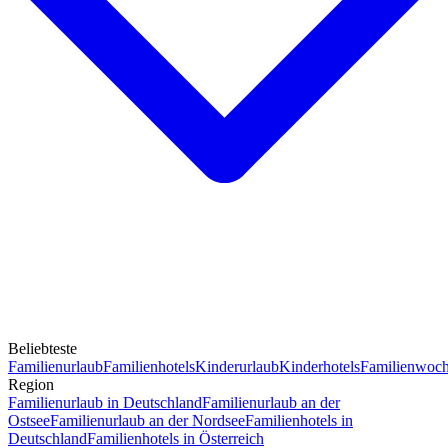
Beliebteste
Familienurlaub
Familienhotels
Kinderurlaub
Kinderhotels
Familienwoc
Region
Familienurlaub in Deutschland
Familienurlaub an der
Ostsee
Familienurlaub an der Nordsee
Familienhotels in
Deutschland
Familienhotels in Österreich