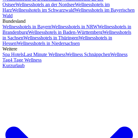
Ostsee
Wellnesshotels an der Nordsee
Wellnesshotels im
Harz
Wellnesshotels im Schwarzwald
Wellnesshotels im Bayerischen
Wald
Bundesland
Wellnesshotels in Bayern
Wellnesshotels in NRW
Wellnesshotels in
Brandenburg
Wellnesshotels in Baden-Württemberg
Wellnesshotels
in Sachsen
Wellnesshotels in Thüringen
Wellnesshotels in
Hessen
Wellnesshotels in Niedersachsen
Weitere
Spa Hotels
Last Minute Wellness
Wellness Schnäppchen
Wellness
Tag
4 Tage Wellness
Kurzurlaub