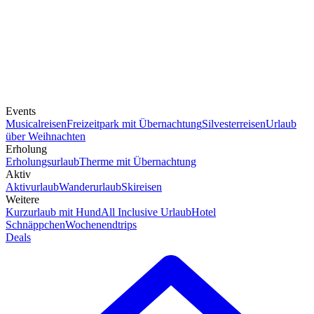
Events
Musicalreisen
Freizeitpark mit Übernachtung
Silvesterreisen
Urlaub
über Weihnachten
Erholung
Erholungsurlaub
Therme mit Übernachtung
Aktiv
Aktivurlaub
Wanderurlaub
Skireisen
Weitere
Kurzurlaub mit Hund
All Inclusive Urlaub
Hotel
Schnäppchen
Wochenendtrips
Deals