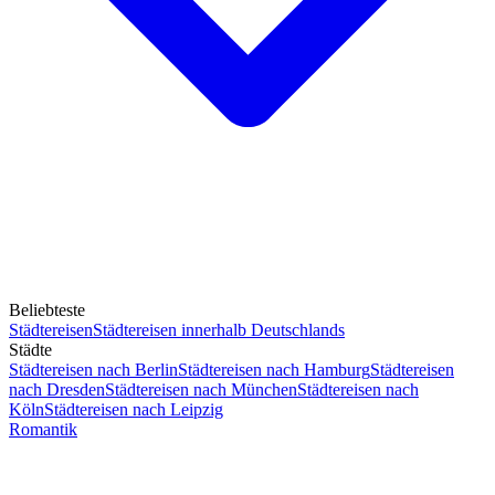
Beliebteste
Städtereisen
Städtereisen innerhalb Deutschlands
Städte
Städtereisen nach Berlin
Städtereisen nach Hamburg
Städtereisen
nach Dresden
Städtereisen nach München
Städtereisen nach
Köln
Städtereisen nach Leipzig
Romantik