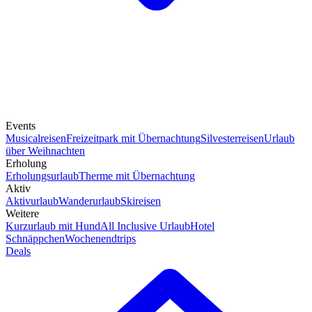
Events
Musicalreisen
Freizeitpark mit Übernachtung
Silvesterreisen
Urlaub
über Weihnachten
Erholung
Erholungsurlaub
Therme mit Übernachtung
Aktiv
Aktivurlaub
Wanderurlaub
Skireisen
Weitere
Kurzurlaub mit Hund
All Inclusive Urlaub
Hotel
Schnäppchen
Wochenendtrips
Deals