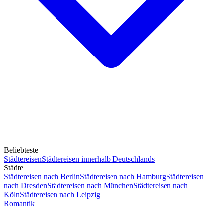
Beliebteste
Städtereisen
Städtereisen innerhalb Deutschlands
Städte
Städtereisen nach Berlin
Städtereisen nach Hamburg
Städtereisen
nach Dresden
Städtereisen nach München
Städtereisen nach
Köln
Städtereisen nach Leipzig
Romantik