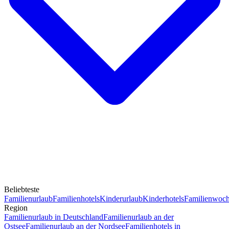
Beliebteste
Familienurlaub
Familienhotels
Kinderurlaub
Kinderhotels
Familienwoc
Region
Familienurlaub in Deutschland
Familienurlaub an der
Ostsee
Familienurlaub an der Nordsee
Familienhotels in