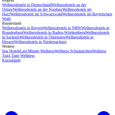
Region
Wellnesshotels in Deutschland
Wellnesshotels an der
Ostsee
Wellnesshotels an der Nordsee
Wellnesshotels im
Harz
Wellnesshotels im Schwarzwald
Wellnesshotels im Bayerischen
Wald
Bundesland
Wellnesshotels in Bayern
Wellnesshotels in NRW
Wellnesshotels in
Brandenburg
Wellnesshotels in Baden-Württemberg
Wellnesshotels
in Sachsen
Wellnesshotels in Thüringen
Wellnesshotels in
Hessen
Wellnesshotels in Niedersachsen
Weitere
Spa Hotels
Last Minute Wellness
Wellness Schnäppchen
Wellness
Tag
4 Tage Wellness
Kurzurlaub