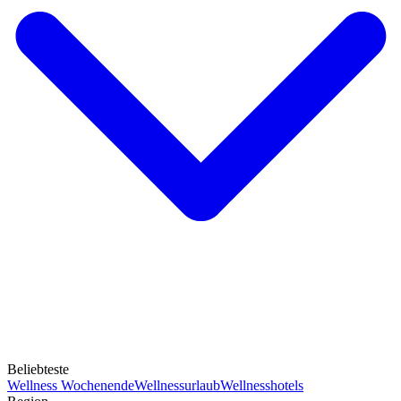
Beliebteste
Wellness Wochenende
Wellnessurlaub
Wellnesshotels