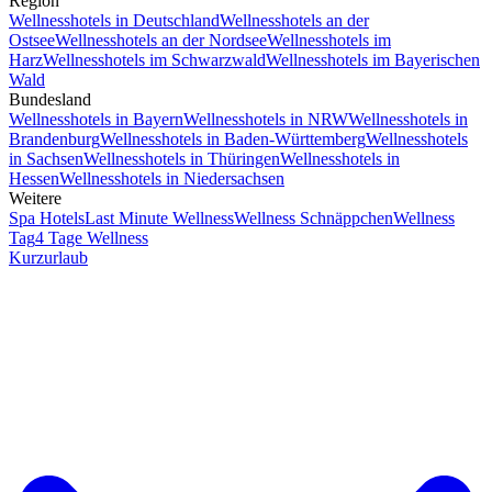
Region
Wellnesshotels in Deutschland
Wellnesshotels an der
Ostsee
Wellnesshotels an der Nordsee
Wellnesshotels im
Harz
Wellnesshotels im Schwarzwald
Wellnesshotels im Bayerischen
Wald
Bundesland
Wellnesshotels in Bayern
Wellnesshotels in NRW
Wellnesshotels in
Brandenburg
Wellnesshotels in Baden-Württemberg
Wellnesshotels
in Sachsen
Wellnesshotels in Thüringen
Wellnesshotels in
Hessen
Wellnesshotels in Niedersachsen
Weitere
Spa Hotels
Last Minute Wellness
Wellness Schnäppchen
Wellness
Tag
4 Tage Wellness
Kurzurlaub