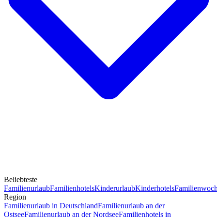
Beliebteste
Familienurlaub
Familienhotels
Kinderurlaub
Kinderhotels
Familienwoc
Region
Familienurlaub in Deutschland
Familienurlaub an der
Ostsee
Familienurlaub an der Nordsee
Familienhotels in