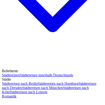
Beliebteste
Städtereisen
Städtereisen innerhalb Deutschlands
Städte
Städtereisen nach Berlin
Städtereisen nach Hamburg
Städtereisen
nach Dresden
Städtereisen nach München
Städtereisen nach
Köln
Städtereisen nach Leipzig
Romantik