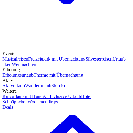
Events
Musicalreisen
Freizeitpark mit Übernachtung
Silvesterreisen
Urlaub
über Weihnachten
Erholung
Erholungsurlaub
Therme mit Übernachtung
Aktiv
Aktivurlaub
Wanderurlaub
Skireisen
Weitere
Kurzurlaub mit Hund
All Inclusive Urlaub
Hotel
Schnäppchen
Wochenendtrips
Deals