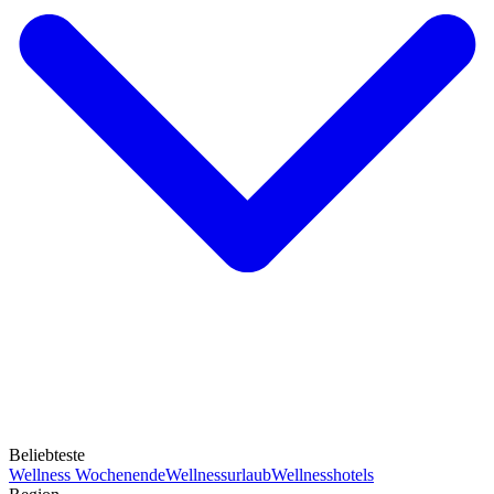
Beliebteste
Wellness Wochenende
Wellnessurlaub
Wellnesshotels