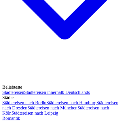
Beliebteste
Städtereisen
Städtereisen innerhalb Deutschlands
Städte
Städtereisen nach Berlin
Städtereisen nach Hamburg
Städtereisen
nach Dresden
Städtereisen nach München
Städtereisen nach
Köln
Städtereisen nach Leipzig
Romantik