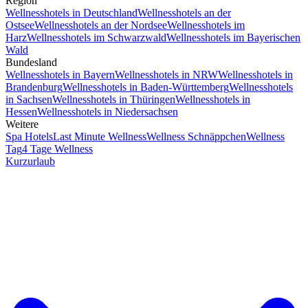
Region
Wellnesshotels in Deutschland
Wellnesshotels an der
Ostsee
Wellnesshotels an der Nordsee
Wellnesshotels im
Harz
Wellnesshotels im Schwarzwald
Wellnesshotels im Bayerischen
Wald
Bundesland
Wellnesshotels in Bayern
Wellnesshotels in NRW
Wellnesshotels in
Brandenburg
Wellnesshotels in Baden-Württemberg
Wellnesshotels
in Sachsen
Wellnesshotels in Thüringen
Wellnesshotels in
Hessen
Wellnesshotels in Niedersachsen
Weitere
Spa Hotels
Last Minute Wellness
Wellness Schnäppchen
Wellness
Tag
4 Tage Wellness
Kurzurlaub