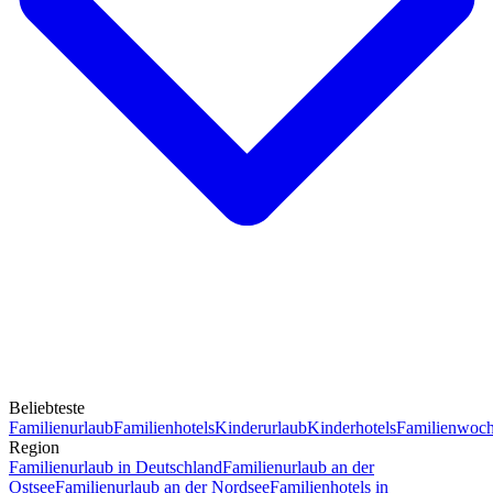
Beliebteste
Familienurlaub
Familienhotels
Kinderurlaub
Kinderhotels
Familienwoc
Region
Familienurlaub in Deutschland
Familienurlaub an der
Ostsee
Familienurlaub an der Nordsee
Familienhotels in