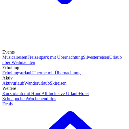
Events
Musicalreisen
Freizeitpark mit Übernachtung
Silvesterreisen
Urlaub
über Weihnachten
Erholung
Erholungsurlaub
Therme mit Übernachtung
Aktiv
Aktivurlaub
Wanderurlaub
Skireisen
Weitere
Kurzurlaub mit Hund
All Inclusive Urlaub
Hotel
Schnäppchen
Wochenendtrips
Deals