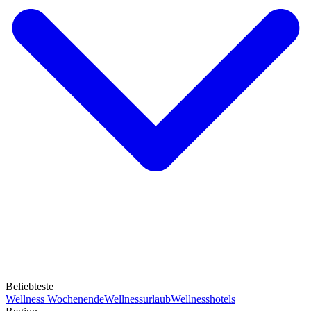
Beliebteste
Wellness Wochenende
Wellnessurlaub
Wellnesshotels