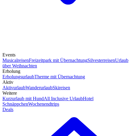
Events
Musicalreisen
Freizeitpark mit Übernachtung
Silvesterreisen
Urlaub
über Weihnachten
Erholung
Erholungsurlaub
Therme mit Übernachtung
Aktiv
Aktivurlaub
Wanderurlaub
Skireisen
Weitere
Kurzurlaub mit Hund
All Inclusive Urlaub
Hotel
Schnäppchen
Wochenendtrips
Deals