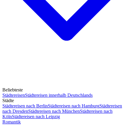
Beliebteste
Städtereisen
Städtereisen innerhalb Deutschlands
Städte
Städtereisen nach Berlin
Städtereisen nach Hamburg
Städtereisen
nach Dresden
Städtereisen nach München
Städtereisen nach
Köln
Städtereisen nach Leipzig
Romantik