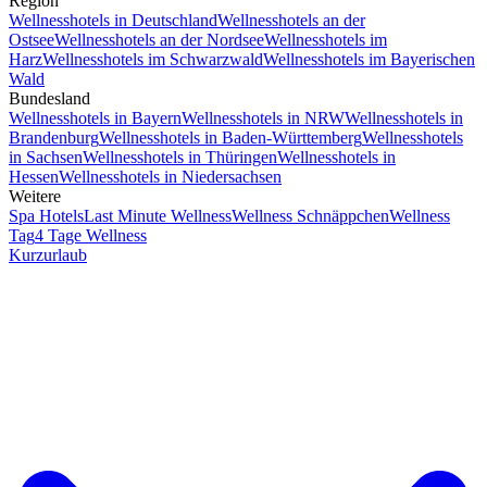
Region
Wellnesshotels in Deutschland
Wellnesshotels an der
Ostsee
Wellnesshotels an der Nordsee
Wellnesshotels im
Harz
Wellnesshotels im Schwarzwald
Wellnesshotels im Bayerischen
Wald
Bundesland
Wellnesshotels in Bayern
Wellnesshotels in NRW
Wellnesshotels in
Brandenburg
Wellnesshotels in Baden-Württemberg
Wellnesshotels
in Sachsen
Wellnesshotels in Thüringen
Wellnesshotels in
Hessen
Wellnesshotels in Niedersachsen
Weitere
Spa Hotels
Last Minute Wellness
Wellness Schnäppchen
Wellness
Tag
4 Tage Wellness
Kurzurlaub