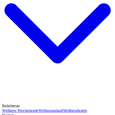
Beliebteste
Wellness Wochenende
Wellnessurlaub
Wellnesshotels