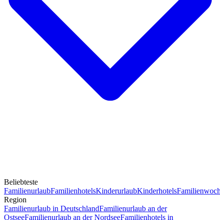
Beliebteste
Familienurlaub
Familienhotels
Kinderurlaub
Kinderhotels
Familienwoc
Region
Familienurlaub in Deutschland
Familienurlaub an der
Ostsee
Familienurlaub an der Nordsee
Familienhotels in