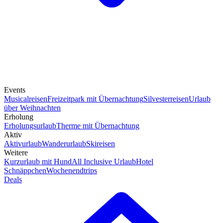
Events
Musicalreisen
Freizeitpark mit Übernachtung
Silvesterreisen
Urlaub
über Weihnachten
Erholung
Erholungsurlaub
Therme mit Übernachtung
Aktiv
Aktivurlaub
Wanderurlaub
Skireisen
Weitere
Kurzurlaub mit Hund
All Inclusive Urlaub
Hotel
Schnäppchen
Wochenendtrips
Deals