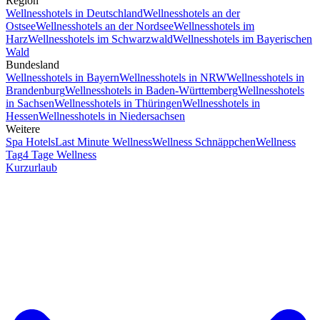
Region
Wellnesshotels in Deutschland
Wellnesshotels an der
Ostsee
Wellnesshotels an der Nordsee
Wellnesshotels im
Harz
Wellnesshotels im Schwarzwald
Wellnesshotels im Bayerischen
Wald
Bundesland
Wellnesshotels in Bayern
Wellnesshotels in NRW
Wellnesshotels in
Brandenburg
Wellnesshotels in Baden-Württemberg
Wellnesshotels
in Sachsen
Wellnesshotels in Thüringen
Wellnesshotels in
Hessen
Wellnesshotels in Niedersachsen
Weitere
Spa Hotels
Last Minute Wellness
Wellness Schnäppchen
Wellness
Tag
4 Tage Wellness
Kurzurlaub