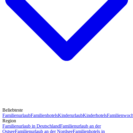
Beliebteste
Familienurlaub
Familienhotels
Kinderurlaub
Kinderhotels
Familienwoc
Region
Familienurlaub in Deutschland
Familienurlaub an der
Ostsee
Familienurlaub an der Nordsee
Familienhotels in