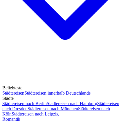
Beliebteste
Städtereisen
Städtereisen innerhalb Deutschlands
Städte
Städtereisen nach Berlin
Städtereisen nach Hamburg
Städtereisen
nach Dresden
Städtereisen nach München
Städtereisen nach
Köln
Städtereisen nach Leipzig
Romantik