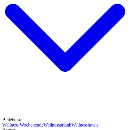
Beliebteste
Wellness Wochenende
Wellnessurlaub
Wellnesshotels