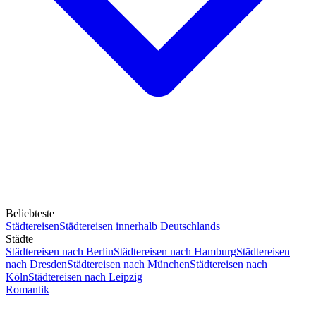
Beliebteste
Städtereisen
Städtereisen innerhalb Deutschlands
Städte
Städtereisen nach Berlin
Städtereisen nach Hamburg
Städtereisen
nach Dresden
Städtereisen nach München
Städtereisen nach
Köln
Städtereisen nach Leipzig
Romantik