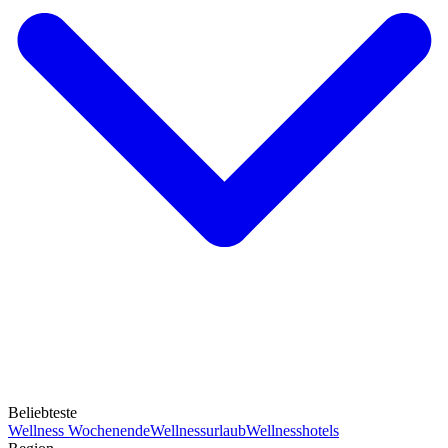
Beliebteste
Wellness Wochenende
Wellnessurlaub
Wellnesshotels