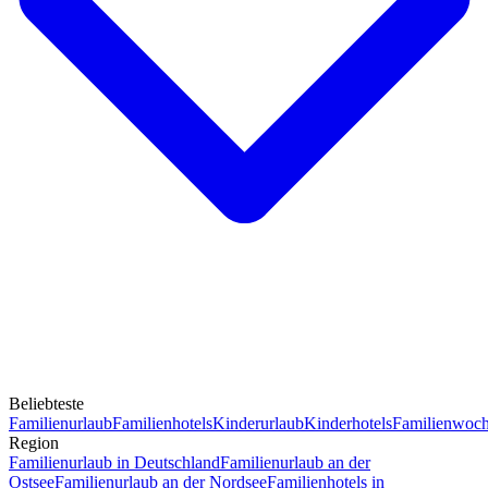
Beliebteste
Familienurlaub
Familienhotels
Kinderurlaub
Kinderhotels
Familienwoc
Region
Familienurlaub in Deutschland
Familienurlaub an der
Ostsee
Familienurlaub an der Nordsee
Familienhotels in