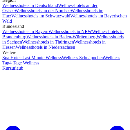
Region
Wellnesshotels in Deutschland
Wellnesshotels an der
Ostsee
Wellnesshotels an der Nordsee
Wellnesshotels im
Harz
Wellnesshotels im Schwarzwald
Wellnesshotels im Bayerischen
Wald
Bundesland
Wellnesshotels in Bayern
Wellnesshotels in NRW
Wellnesshotels in
Brandenburg
Wellnesshotels in Baden-Württemberg
Wellnesshotels
in Sachsen
Wellnesshotels in Thüringen
Wellnesshotels in
Hessen
Wellnesshotels in Niedersachsen
Weitere
Spa Hotels
Last Minute Wellness
Wellness Schnäppchen
Wellness
Tag
4 Tage Wellness
Kurzurlaub