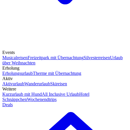
Events
Musicalreisen
Freizeitpark mit Übernachtung
Silvesterreisen
Urlaub
über Weihnachten
Erholung
Erholungsurlaub
Therme mit Übernachtung
Aktiv
Aktivurlaub
Wanderurlaub
Skireisen
Weitere
Kurzurlaub mit Hund
All Inclusive Urlaub
Hotel
Schnäppchen
Wochenendtrips
Deals