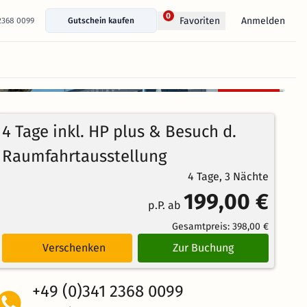
0
Anmelden
Favoriten
 2368 0099
Gutschein kaufen
+ 35 Fotos anzeigen
Kostenlos
93%
stornierbar
4.1
125
Echte
/5
4 Tage inkl. HP plus & Besuch d.
Bewertungen
Weiterempfehlung
Großartig
Raumfahrtausstellung
4 Tage, 3 Nächte
199,00 €
p.P. ab
Gesamtpreis:
398,00 €
Verschenken
Zur Buchung
+49 (0)341 2368 0099