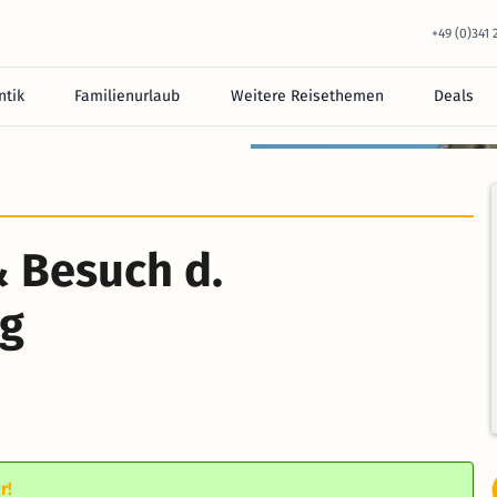
+49 (0)341
tik
Familienurlaub
Weitere Reisethemen
Deals
& Besuch d.
ng
r!