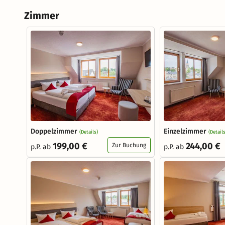
Zimmer
Doppelzimmer
Einzelzimmer
(Details)
(Details
199,00 €
244,00 €
Zur Buchung
p.P. ab
p.P. ab