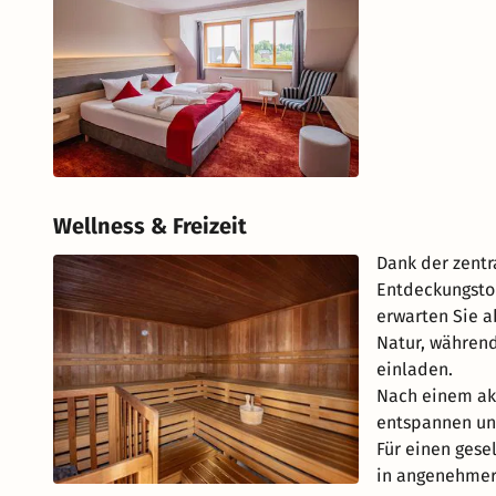
Wellness & Freizeit
Dank der zentr
Entdeckungstou
erwarten Sie 
Natur, während
einladen.
Nach einem akt
entspannen un
Für einen gese
in angenehmer