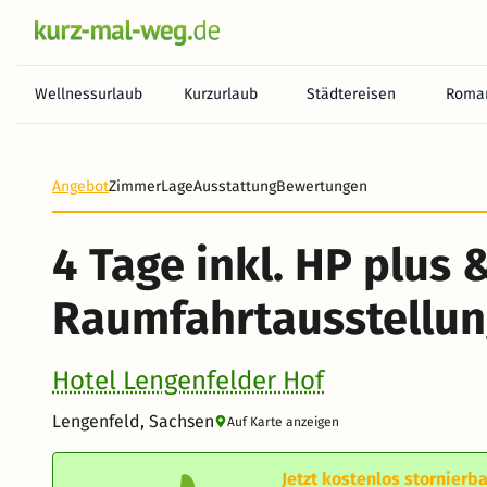
Wellnessurlaub
Kurzurlaub
Städtereisen
Roman
Angebot
Zimmer
Lage
Ausstattung
Bewertungen
4 Tage inkl. HP plus 
Raumfahrtausstellu
Hotel Lengenfelder Hof
Lengenfeld, Sachsen
Auf Karte anzeigen
Jetzt kostenlos stornierba