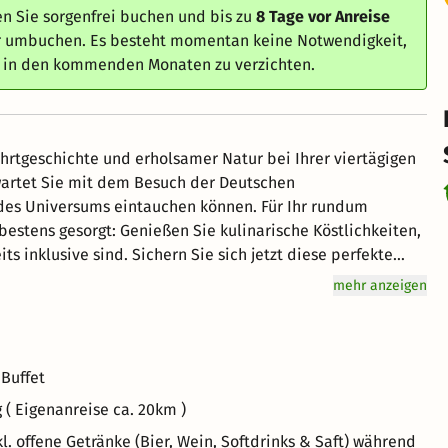
n Sie sorgenfrei buchen und bis zu
8 Tage vor Anreise
er umbuchen. Es besteht momentan keine Notwendigkeit,
e in den kommenden Monaten zu verzichten.
hrtgeschichte und erholsamer Natur bei Ihrer viertägigen
rwartet Sie mit dem Besuch der Deutschen
 des Universums eintauchen können. Für Ihr rundum
estens gesorgt: Genießen Sie kulinarische Köstlichkeiten,
 inklusive sind. Sichern Sie sich jetzt diese perfekte
mehr anzeigen
 Buffet
( Eigenanreise ca. 20km )
 offene Getränke (Bier, Wein, Softdrinks & Saft) während