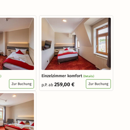
Einzelzimmer komfort
)
(Details)
259,00 €
Zur Buchung
Zur Buchung
p.P. ab