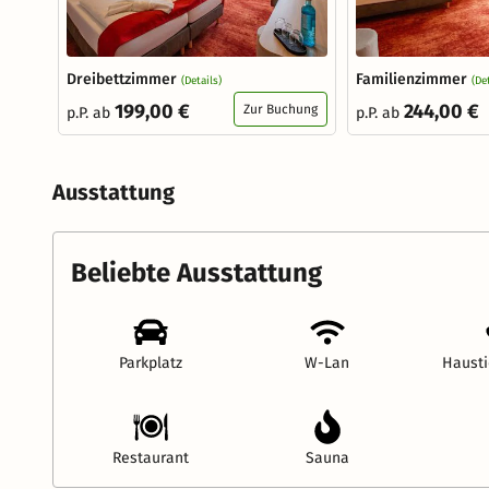
Dreibettzimmer
Familienzimmer
(Details)
(De
199,00 €
244,00 €
Zur Buchung
p.P. ab
p.P. ab
Ausstattung
Beliebte Ausstattung
Parkplatz
W-Lan
Hausti
Restaurant
Sauna