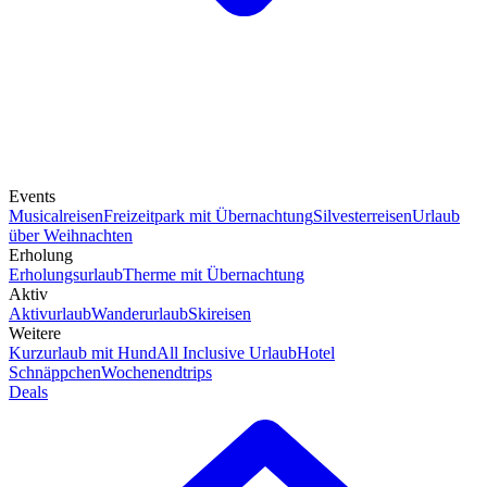
Events
Musicalreisen
Freizeitpark mit Übernachtung
Silvesterreisen
Urlaub
über Weihnachten
Erholung
Erholungsurlaub
Therme mit Übernachtung
Aktiv
Aktivurlaub
Wanderurlaub
Skireisen
Weitere
Kurzurlaub mit Hund
All Inclusive Urlaub
Hotel
Schnäppchen
Wochenendtrips
Deals