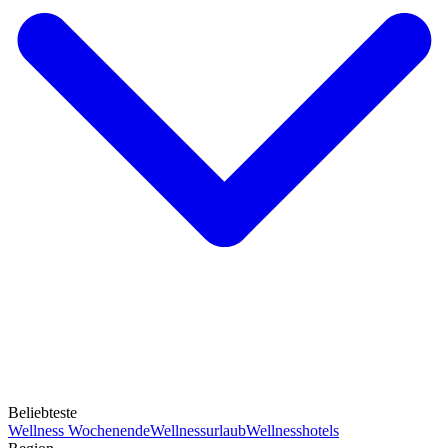
Beliebteste
Wellness Wochenende
Wellnessurlaub
Wellnesshotels