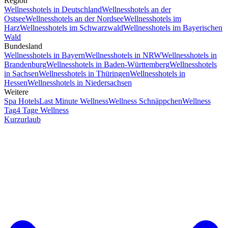
Region
Wellnesshotels in Deutschland
Wellnesshotels an der
Ostsee
Wellnesshotels an der Nordsee
Wellnesshotels im
Harz
Wellnesshotels im Schwarzwald
Wellnesshotels im Bayerischen
Wald
Bundesland
Wellnesshotels in Bayern
Wellnesshotels in NRW
Wellnesshotels in
Brandenburg
Wellnesshotels in Baden-Württemberg
Wellnesshotels
in Sachsen
Wellnesshotels in Thüringen
Wellnesshotels in
Hessen
Wellnesshotels in Niedersachsen
Weitere
Spa Hotels
Last Minute Wellness
Wellness Schnäppchen
Wellness
Tag
4 Tage Wellness
Kurzurlaub