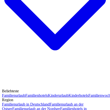
Beliebteste
Familienurlaub
Familienhotels
Kinderurlaub
Kinderhotels
Familienwoc
Region
Familienurlaub in Deutschland
Familienurlaub an der
Ostsee
Familienurlaub an der Nordsee
Familienhotels in