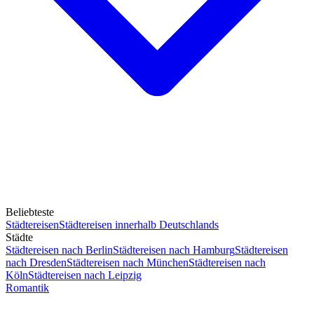
Beliebteste
Städtereisen
Städtereisen innerhalb Deutschlands
Städte
Städtereisen nach Berlin
Städtereisen nach Hamburg
Städtereisen
nach Dresden
Städtereisen nach München
Städtereisen nach
Köln
Städtereisen nach Leipzig
Romantik