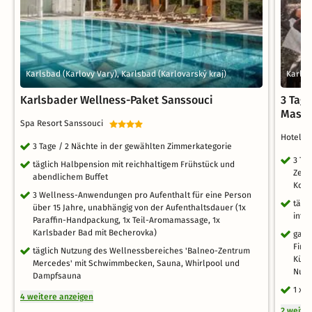
Karlsbad (Karlovy Vary), Karlsbad (Karlovarský kraj)
Karlsb
Karlsbader Wellness-Paket Sanssouci
3 Tag
Mass
Spa Resort Sanssouci
Hotel J
3 Tage / 2 Nächte in der gewählten Zimmerkategorie
3 Ta
täglich Halbpension mit reichhaltigem Frühstück und
Zent
abendlichem Buffet
Kol
3 Wellness-Anwendungen pro Aufenthalt für eine Person
tägl
über 15 Jahre, unabhängig von der Aufenthaltsdauer (1x
inte
Paraffin-Handpackung, 1x Teil-Aromamassage, 1x
Karlsbader Bad mit Becherovka)
ganz
Finn
täglich Nutzung des Wellnessbereiches 'Balneo-Zentrum
Kühl
Mercedes' mit Schwimmbecken, Sauna, Whirlpool und
Nutzu
Dampfsauna
1 x 
4 weitere anzeigen
2 weite