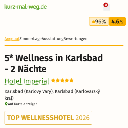
0
+ 24 Fotos
3 Tage
96%
4.6
239 €
/5
-28%
Angebot
Zimmer
Lage
Ausstattung
Bewertungen
5* Wellness in Karlsbad
- 2 Nächte
Hotel Imperial
Karlsbad (Karlovy Vary), Karlsbad (Karlovarský
kraj)
Auf Karte anzeigen
TOP WELLNESSHOTEL
2026