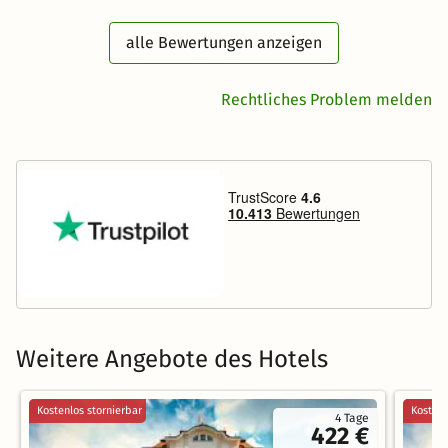
alle Bewertungen anzeigen
Rechtliches Problem melden
Weitere Angebote des Hotels
Kostenlos stornierbar
Kostenl
4 Tage
422 €