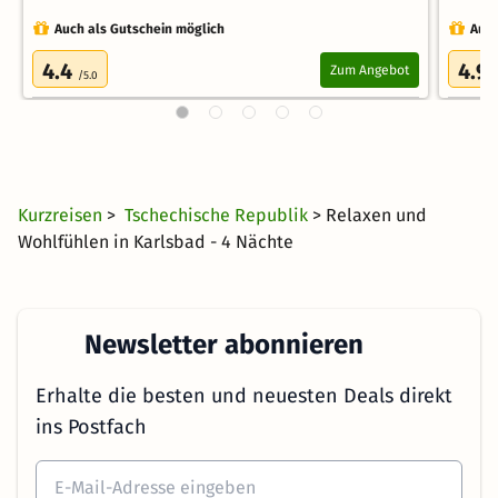
Auch als Gutschein möglich
Auch
4.4
4.9
Zum Angebot
/5.0
Kurzreisen
>
Tschechische Republik
> Relaxen und
Wohlfühlen in Karlsbad - 4 Nächte
Newsletter abonnieren
Erhalte die besten und neuesten Deals direkt
ins Postfach