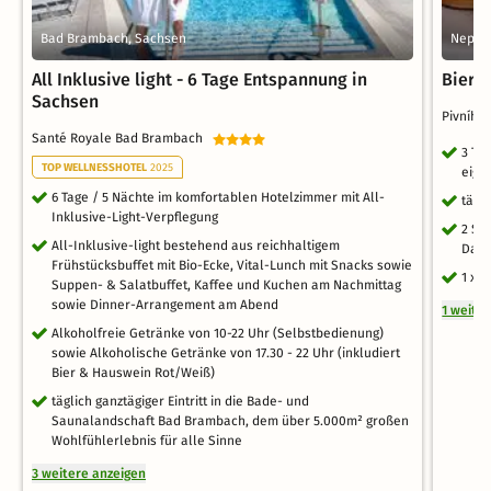
Bad Brambach, Sachsen
Nepomu
All Inklusive light - 6 Tage Entspannung in
Bier 
Sachsen
Pivního
Santé Royale Bad Brambach
3 Ta
TOP WELLNESSHOTEL
2025
eige
6 Tage / 5 Nächte im komfortablen Hotelzimmer mit All-
tägl
Inklusive-Light-Verpflegung
2 St
All-Inklusive-light bestehend aus reichhaltigem
Damp
Frühstücksbuffet mit Bio-Ecke, Vital-Lunch mit Snacks sowie
1 x 
Suppen- & Salatbuffet, Kaffee und Kuchen am Nachmittag
sowie Dinner-Arrangement am Abend
1 weite
Alkoholfreie Getränke von 10-22 Uhr (Selbstbedienung)
sowie Alkoholische Getränke von 17.30 - 22 Uhr (inkludiert
Bier & Hauswein Rot/Weiß)
täglich ganztägiger Eintritt in die Bade- und
Saunalandschaft Bad Brambach, dem über 5.000m² großen
Wohlfühlerlebnis für alle Sinne
3 weitere anzeigen