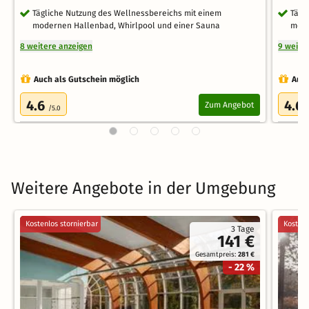
Tägliche Nutzung des Wellnessbereichs mit einem
Tägl
modernen Hallenbad, Whirlpool und einer Sauna
mode
8 weitere anzeigen
9 weite
Auch als Gutschein möglich
Auch
4.6
4.6
Zum Angebot
/5.0
Weitere Angebote in der Umgebung
Kostenlos stornierbar
Kostenl
3 Tage
141 €
Gesamtpreis:
281 €
- 22 %