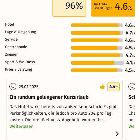
96%
4.6
187
Echte
/5
Bewertungen
Hotel
4.6
/5
Lage & Umgebung
4.7
/5
Service
4.6
/5
Gastronomie
4.5
/5
Zimmer
4.7
/5
Sport & Wellness
4.1
/5
Preis / Leistung
4.5
/5
29.01.2025
4.4
0
/5
Ein rundum gelungener Kurzurlaub
Schö
Das Hotel wirkt bereits von außen sehr schick. Es gibt
Das H
Parkmöglichkeiten, die jedoch pro Auto 20€ pro Tag
Charm
kosten. Die drei Wellness-Angebote wurden be...
und g
Weiterlesen
Weite