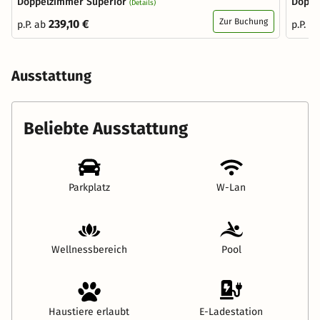
Doppelzimmer Superior
Doppe
(Details)
Zur Buchung
239,10 €
p.P. ab
p.P. a
Ausstattung
Beliebte Ausstattung
Parkplatz
W-Lan
Wellnessbereich
Pool
Haustiere erlaubt
E-Ladestation