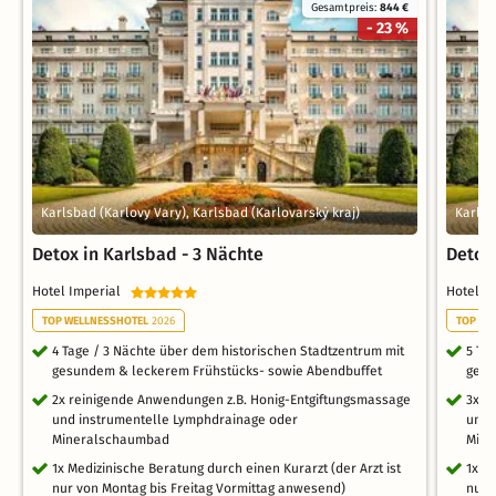
Gesamtpreis:
844 €
- 23 %
Karlsbad (Karlovy Vary), Karlsbad (Karlovarský kraj)
Karlsb
Detox in Karlsbad - 3 Nächte
Detox
Hotel Imperial
Hotel I
TOP WELLNESSHOTEL
2026
TOP WE
4 Tage / 3 Nächte über dem historischen Stadtzentrum mit
5 Ta
gesundem & leckerem Frühstücks- sowie Abendbuffet
gesu
2x reinigende Anwendungen z.B. Honig-Entgiftungsmassage
3x r
und instrumentelle Lymphdrainage oder
und 
Mineralschaumbad
Mine
1x Medizinische Beratung durch einen Kurarzt (der Arzt ist
1x M
nur von Montag bis Freitag Vormittag anwesend)
nur 