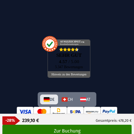
AUSGEZEICHNET
.org
Kundenbewertungen
SEHR GUT
4.57
/ 5.00
5.347 Bewertungen
Hinweis zu den Bewertungen
DE
CH
AT
239,10 €
-28%
Gesamtpreis: 478,20 €
Zur Buchung
© GetAway Travel GmbH 2026 Alle Rechte vorbehalten.