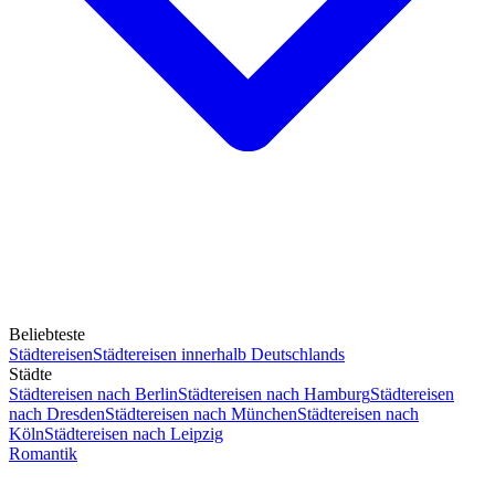
Beliebteste
Städtereisen
Städtereisen innerhalb Deutschlands
Städte
Städtereisen nach Berlin
Städtereisen nach Hamburg
Städtereisen
nach Dresden
Städtereisen nach München
Städtereisen nach
Köln
Städtereisen nach Leipzig
Romantik