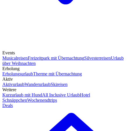
Events
Musicalreisen
Freizeitpark mit Übernachtung
Silvesterreisen
Urlaub
über Weihnachten
Erholung
Erholungsurlaub
Therme mit Übernachtung
Aktiv
Aktivurlaub
Wanderurlaub
Skireisen
Weitere
Kurzurlaub mit Hund
All Inclusive Urlaub
Hotel
Schnäppchen
Wochenendtrips
Deals