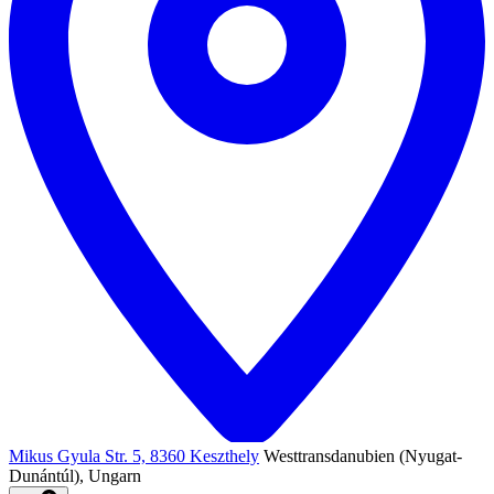
Mikus Gyula Str. 5, 8360 Keszthely
Westtransdanubien (Nyugat-
Dunántúl), Ungarn