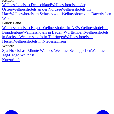
Region
Wellnesshotels in Deutschland
Wellnesshotels an der
Ostsee
Wellnesshotels an der Nordsee
Wellnesshotels im
Harz
Wellnesshotels im Schwarzwald
Wellnesshotels im Bayerischen
Wald
Bundesland
Wellnesshotels in Bayern
Wellnesshotels in NRW
Wellnesshotels in
Brandenburg
Wellnesshotels in Baden-Württemberg
Wellnesshotels
in Sachsen
Wellnesshotels in Thüringen
Wellnesshotels in
Hessen
Wellnesshotels in Niedersachsen
Weitere
Spa Hotels
Last Minute Wellness
Wellness Schnäppchen
Wellness
Tag
4 Tage Wellness
Kurzurlaub