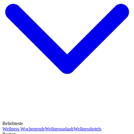
Beliebteste
Wellness Wochenende
Wellnessurlaub
Wellnesshotels