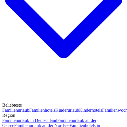
Beliebteste
Familienurlaub
Familienhotels
Kinderurlaub
Kinderhotels
Familienwoc
Region
Familienurlaub in Deutschland
Familienurlaub an der
Ostsee
Familienurlaub an der Nordsee
Familienhotels in