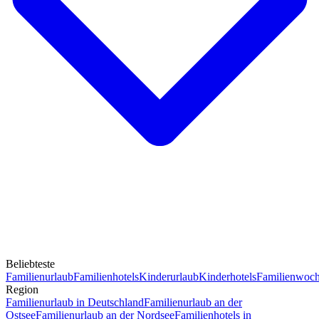
Beliebteste
Familienurlaub
Familienhotels
Kinderurlaub
Kinderhotels
Familienwoc
Region
Familienurlaub in Deutschland
Familienurlaub an der
Ostsee
Familienurlaub an der Nordsee
Familienhotels in