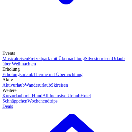
Events
Musicalreisen
Freizeitpark mit Übernachtung
Silvesterreisen
Urlaub
über Weihnachten
Erholung
Erholungsurlaub
Therme mit Übernachtung
Aktiv
Aktivurlaub
Wanderurlaub
Skireisen
Weitere
Kurzurlaub mit Hund
All Inclusive Urlaub
Hotel
Schnäppchen
Wochenendtrips
Deals