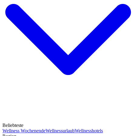
Beliebteste
Wellness Wochenende
Wellnessurlaub
Wellnesshotels