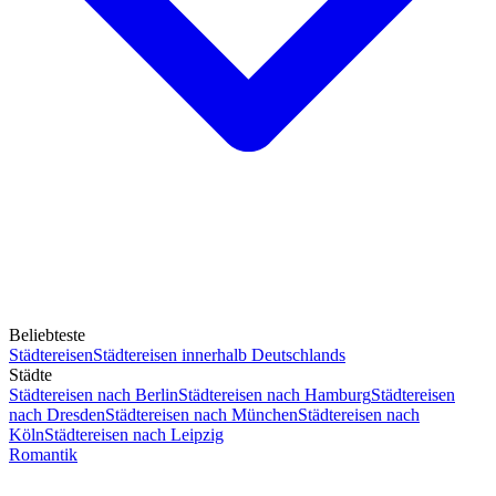
Beliebteste
Städtereisen
Städtereisen innerhalb Deutschlands
Städte
Städtereisen nach Berlin
Städtereisen nach Hamburg
Städtereisen
nach Dresden
Städtereisen nach München
Städtereisen nach
Köln
Städtereisen nach Leipzig
Romantik