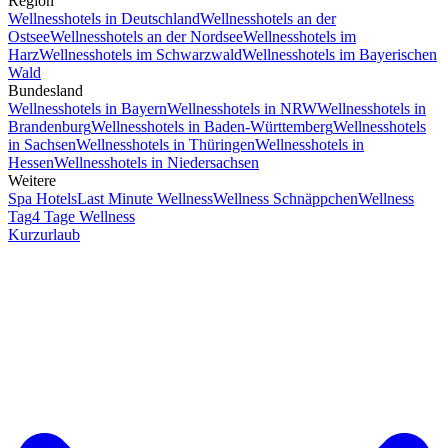
Region
Wellnesshotels in Deutschland
Wellnesshotels an der
Ostsee
Wellnesshotels an der Nordsee
Wellnesshotels im
Harz
Wellnesshotels im Schwarzwald
Wellnesshotels im Bayerischen
Wald
Bundesland
Wellnesshotels in Bayern
Wellnesshotels in NRW
Wellnesshotels in
Brandenburg
Wellnesshotels in Baden-Württemberg
Wellnesshotels
in Sachsen
Wellnesshotels in Thüringen
Wellnesshotels in
Hessen
Wellnesshotels in Niedersachsen
Weitere
Spa Hotels
Last Minute Wellness
Wellness Schnäppchen
Wellness
Tag
4 Tage Wellness
Kurzurlaub