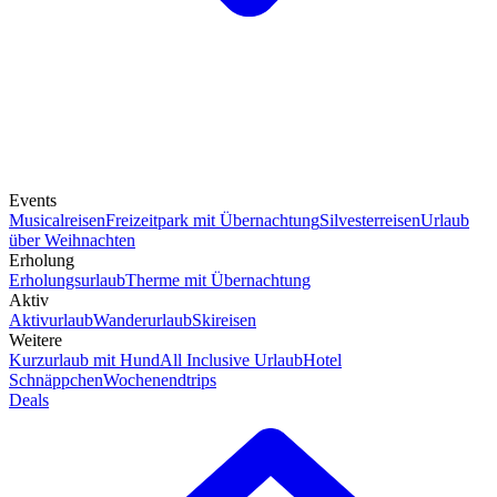
Events
Musicalreisen
Freizeitpark mit Übernachtung
Silvesterreisen
Urlaub
über Weihnachten
Erholung
Erholungsurlaub
Therme mit Übernachtung
Aktiv
Aktivurlaub
Wanderurlaub
Skireisen
Weitere
Kurzurlaub mit Hund
All Inclusive Urlaub
Hotel
Schnäppchen
Wochenendtrips
Deals