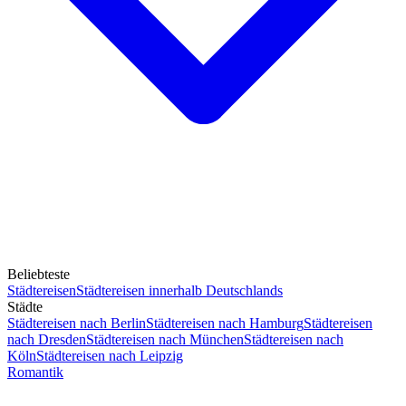
Beliebteste
Städtereisen
Städtereisen innerhalb Deutschlands
Städte
Städtereisen nach Berlin
Städtereisen nach Hamburg
Städtereisen
nach Dresden
Städtereisen nach München
Städtereisen nach
Köln
Städtereisen nach Leipzig
Romantik