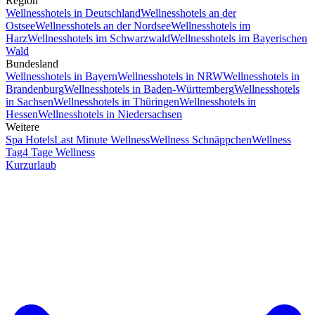
Region
Wellnesshotels in Deutschland
Wellnesshotels an der
Ostsee
Wellnesshotels an der Nordsee
Wellnesshotels im
Harz
Wellnesshotels im Schwarzwald
Wellnesshotels im Bayerischen
Wald
Bundesland
Wellnesshotels in Bayern
Wellnesshotels in NRW
Wellnesshotels in
Brandenburg
Wellnesshotels in Baden-Württemberg
Wellnesshotels
in Sachsen
Wellnesshotels in Thüringen
Wellnesshotels in
Hessen
Wellnesshotels in Niedersachsen
Weitere
Spa Hotels
Last Minute Wellness
Wellness Schnäppchen
Wellness
Tag
4 Tage Wellness
Kurzurlaub