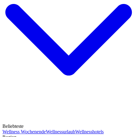
Beliebteste
Wellness Wochenende
Wellnessurlaub
Wellnesshotels