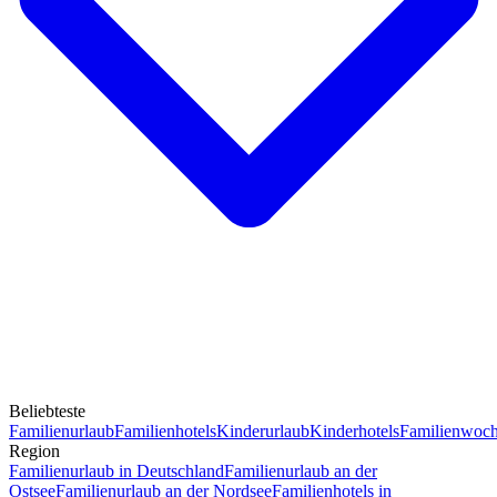
Beliebteste
Familienurlaub
Familienhotels
Kinderurlaub
Kinderhotels
Familienwoc
Region
Familienurlaub in Deutschland
Familienurlaub an der
Ostsee
Familienurlaub an der Nordsee
Familienhotels in