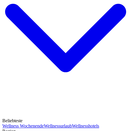
Beliebteste
Wellness Wochenende
Wellnessurlaub
Wellnesshotels