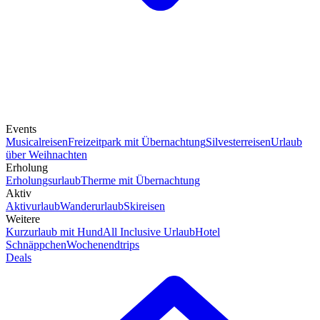
Events
Musicalreisen
Freizeitpark mit Übernachtung
Silvesterreisen
Urlaub
über Weihnachten
Erholung
Erholungsurlaub
Therme mit Übernachtung
Aktiv
Aktivurlaub
Wanderurlaub
Skireisen
Weitere
Kurzurlaub mit Hund
All Inclusive Urlaub
Hotel
Schnäppchen
Wochenendtrips
Deals