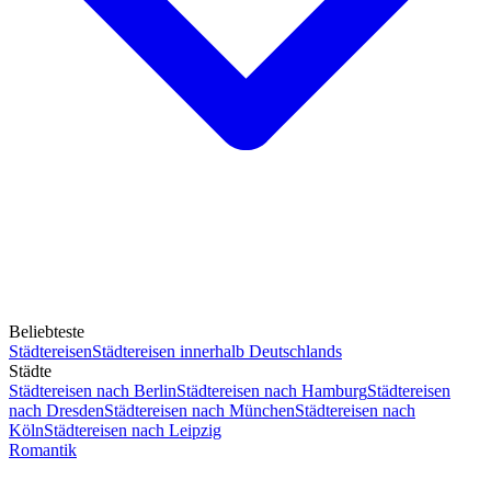
Beliebteste
Städtereisen
Städtereisen innerhalb Deutschlands
Städte
Städtereisen nach Berlin
Städtereisen nach Hamburg
Städtereisen
nach Dresden
Städtereisen nach München
Städtereisen nach
Köln
Städtereisen nach Leipzig
Romantik