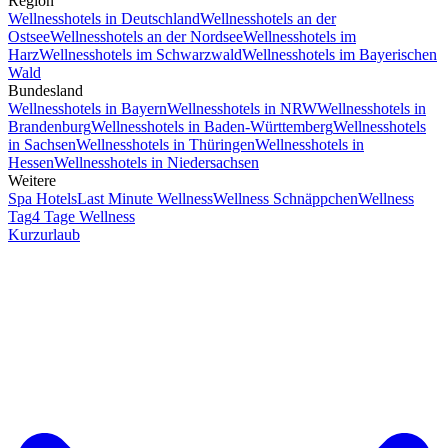
Region
Wellnesshotels in Deutschland
Wellnesshotels an der
Ostsee
Wellnesshotels an der Nordsee
Wellnesshotels im
Harz
Wellnesshotels im Schwarzwald
Wellnesshotels im Bayerischen
Wald
Bundesland
Wellnesshotels in Bayern
Wellnesshotels in NRW
Wellnesshotels in
Brandenburg
Wellnesshotels in Baden-Württemberg
Wellnesshotels
in Sachsen
Wellnesshotels in Thüringen
Wellnesshotels in
Hessen
Wellnesshotels in Niedersachsen
Weitere
Spa Hotels
Last Minute Wellness
Wellness Schnäppchen
Wellness
Tag
4 Tage Wellness
Kurzurlaub