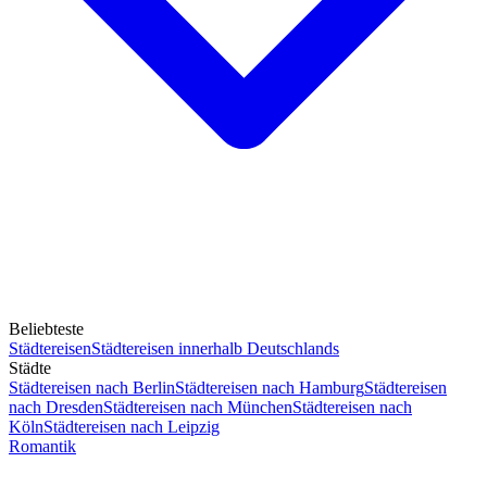
Beliebteste
Städtereisen
Städtereisen innerhalb Deutschlands
Städte
Städtereisen nach Berlin
Städtereisen nach Hamburg
Städtereisen
nach Dresden
Städtereisen nach München
Städtereisen nach
Köln
Städtereisen nach Leipzig
Romantik