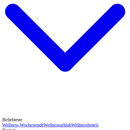
Beliebteste
Wellness Wochenende
Wellnessurlaub
Wellnesshotels