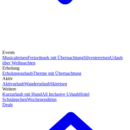
Events
Musicalreisen
Freizeitpark mit Übernachtung
Silvesterreisen
Urlaub
über Weihnachten
Erholung
Erholungsurlaub
Therme mit Übernachtung
Aktiv
Aktivurlaub
Wanderurlaub
Skireisen
Weitere
Kurzurlaub mit Hund
All Inclusive Urlaub
Hotel
Schnäppchen
Wochenendtrips
Deals