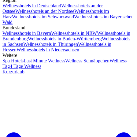
Region
Wellnesshotels in Deutschland
Wellnesshotels an der
Ostsee
Wellnesshotels an der Nordsee
Wellnesshotels im
Harz
Wellnesshotels im Schwarzwald
Wellnesshotels im Bayerischen
Wald
Bundesland
Wellnesshotels in Bayern
Wellnesshotels in NRW
Wellnesshotels in
Brandenburg
Wellnesshotels in Baden-Württemberg
Wellnesshotels
in Sachsen
Wellnesshotels in Thüringen
Wellnesshotels in
Hessen
Wellnesshotels in Niedersachsen
Weitere
Spa Hotels
Last Minute Wellness
Wellness Schnäppchen
Wellness
Tag
4 Tage Wellness
Kurzurlaub