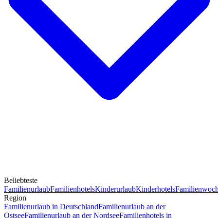
Beliebteste
Familienurlaub
Familienhotels
Kinderurlaub
Kinderhotels
Familienwoc
Region
Familienurlaub in Deutschland
Familienurlaub an der
Ostsee
Familienurlaub an der Nordsee
Familienhotels in