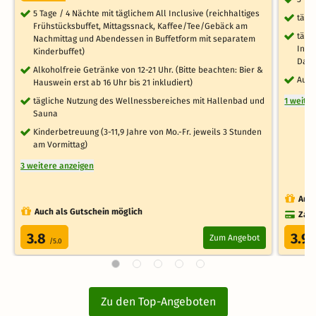
5 Tage / 4 Nächte mit täglichem All Inclusive (reichhaltiges
tägl
Frühstücksbuffet, Mittagssnack, Kaffee/Tee/Gebäck am
tägl
Nachmittag und Abendessen in Buffetform mit separatem
Indo
Kinderbuffet)
Damp
Alkoholfreie Getränke von 12-21 Uhr. (Bitte beachten: Bier &
Ausf
Hauswein erst ab 16 Uhr bis 21 inkludiert)
tägliche Nutzung des Wellnessbereiches mit Hallenbad und
1 weite
Sauna
Kinderbetreuung (3-11,9 Jahre von Mo.-Fr. jeweils 3 Stunden
am Vormittag)
3 weitere anzeigen
Auch
Auch als Gutschein möglich
Zahl
3.8
3.9
Zum Angebot
/5.0
/
Zu den Top-Angeboten