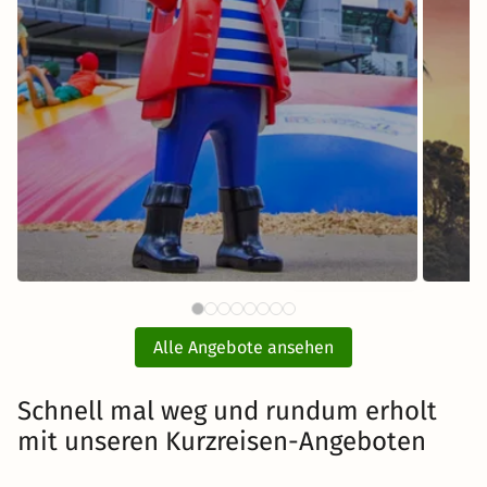
64 €
PLAYMOBIL®-FunPark mit Hotel
ab
und Eintritt
E
Alle Angebote ansehen
inkl. Übernachtung und Frühstück
Schnell mal weg und rundum erholt
mit unseren Kurzreisen-Angeboten
Zum Angebot