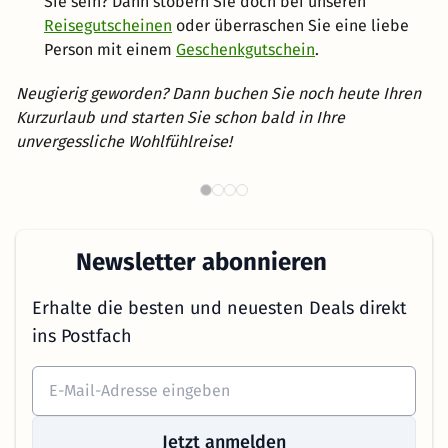
Sie sein? Dann stöbern Sie doch bei unseren
Reisegutscheinen
oder überraschen Sie eine liebe
Person mit einem
Geschenkgutschein
.
Neugierig geworden? Dann buchen Sie noch heute Ihren
Kurzurlaub und starten Sie schon bald in Ihre
unvergessliche Wohlfühlreise!
Th
Wellnesshotels in NRW
Newsletter abonnieren
Erhalte die besten und neuesten Deals direkt
ins Postfach
Jetzt anmelden