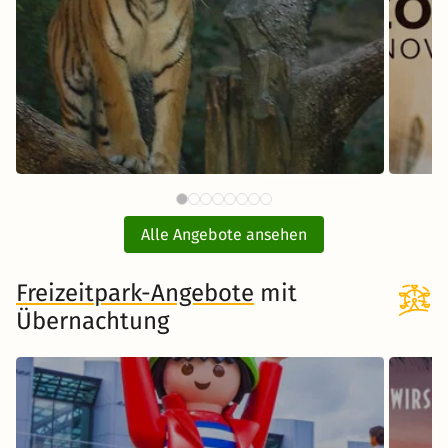
59 €
Tiergarten Nürnberg mit Hotel
E
ab
Alle Angebote ansehen
inkl. Übernachtung und Frühstück
Freizeitpark-Angebote
Zum Angebot
mit
Übernachtung