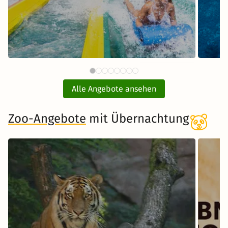
87 €
Therme Erding mit
ab
Übernachtung
Alle Angebote ansehen
inkl. Übernachtung und Frühstück
Zoo-Angebote
mit Übernachtung
Zum Angebot