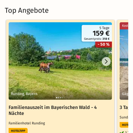
Top Angebote
Kostenl
5 Tage
159 €
Gesamtpreis:
318 €
- 50 %
Runding, Bayern
Gägel
Familienauszeit im Bayerischen Wald - 4
3 Tag
Nächte
Sunday
Familienhotel Runding
HOTELT
HOTELTIPP
3 Ta