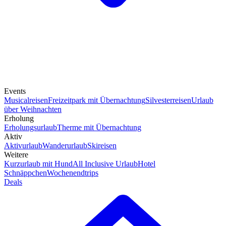
Events
Musicalreisen
Freizeitpark mit Übernachtung
Silvesterreisen
Urlaub
über Weihnachten
Erholung
Erholungsurlaub
Therme mit Übernachtung
Aktiv
Aktivurlaub
Wanderurlaub
Skireisen
Weitere
Kurzurlaub mit Hund
All Inclusive Urlaub
Hotel
Schnäppchen
Wochenendtrips
Deals