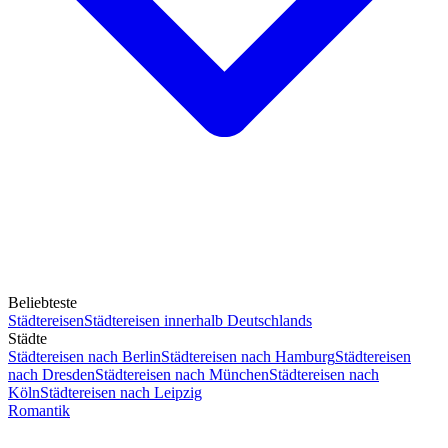
Beliebteste
Städtereisen
Städtereisen innerhalb Deutschlands
Städte
Städtereisen nach Berlin
Städtereisen nach Hamburg
Städtereisen
nach Dresden
Städtereisen nach München
Städtereisen nach
Köln
Städtereisen nach Leipzig
Romantik