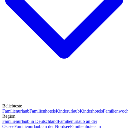
Beliebteste
Familienurlaub
Familienhotels
Kinderurlaub
Kinderhotels
Familienwoc
Region
Familienurlaub in Deutschland
Familienurlaub an der
Ostsee
Familienurlaub an der Nordsee
Familienhotels in