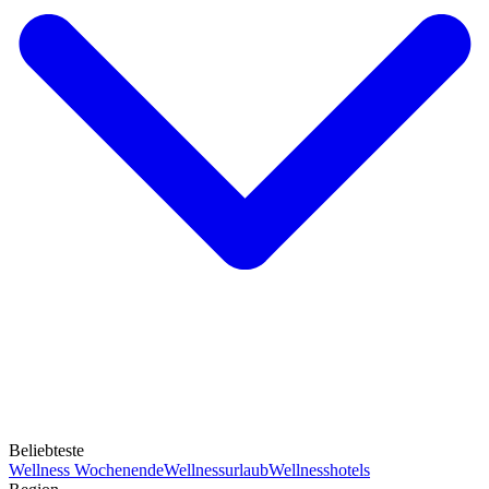
Beliebteste
Wellness Wochenende
Wellnessurlaub
Wellnesshotels