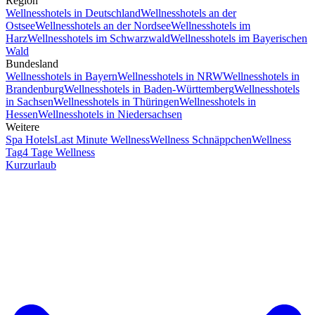
Region
Wellnesshotels in Deutschland
Wellnesshotels an der
Ostsee
Wellnesshotels an der Nordsee
Wellnesshotels im
Harz
Wellnesshotels im Schwarzwald
Wellnesshotels im Bayerischen
Wald
Bundesland
Wellnesshotels in Bayern
Wellnesshotels in NRW
Wellnesshotels in
Brandenburg
Wellnesshotels in Baden-Württemberg
Wellnesshotels
in Sachsen
Wellnesshotels in Thüringen
Wellnesshotels in
Hessen
Wellnesshotels in Niedersachsen
Weitere
Spa Hotels
Last Minute Wellness
Wellness Schnäppchen
Wellness
Tag
4 Tage Wellness
Kurzurlaub