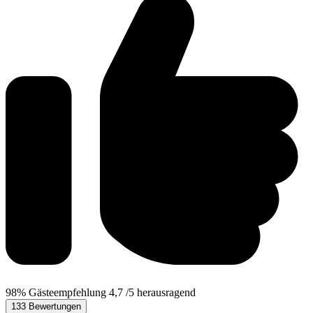
98%
Gästeempfehlung
4,7
/5
herausragend
133 Bewertungen