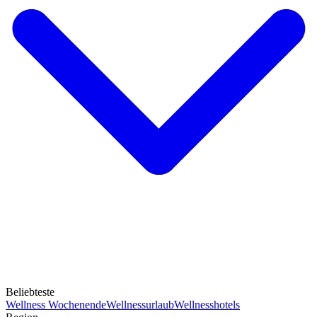
Beliebteste
Wellness Wochenende
Wellnessurlaub
Wellnesshotels