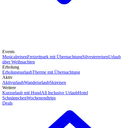
Events
Musicalreisen
Freizeitpark mit Übernachtung
Silvesterreisen
Urlaub
über Weihnachten
Erholung
Erholungsurlaub
Therme mit Übernachtung
Aktiv
Aktivurlaub
Wanderurlaub
Skireisen
Weitere
Kurzurlaub mit Hund
All Inclusive Urlaub
Hotel
Schnäppchen
Wochenendtrips
Deals