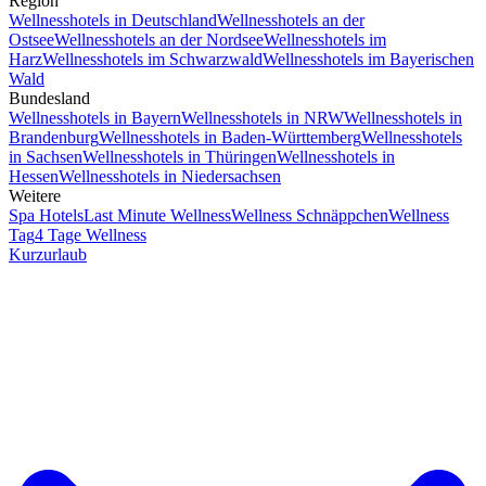
Region
Wellnesshotels in Deutschland
Wellnesshotels an der
Ostsee
Wellnesshotels an der Nordsee
Wellnesshotels im
Harz
Wellnesshotels im Schwarzwald
Wellnesshotels im Bayerischen
Wald
Bundesland
Wellnesshotels in Bayern
Wellnesshotels in NRW
Wellnesshotels in
Brandenburg
Wellnesshotels in Baden-Württemberg
Wellnesshotels
in Sachsen
Wellnesshotels in Thüringen
Wellnesshotels in
Hessen
Wellnesshotels in Niedersachsen
Weitere
Spa Hotels
Last Minute Wellness
Wellness Schnäppchen
Wellness
Tag
4 Tage Wellness
Kurzurlaub