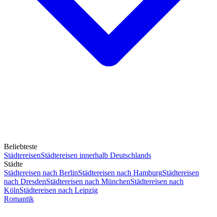
Beliebteste
Städtereisen
Städtereisen innerhalb Deutschlands
Städte
Städtereisen nach Berlin
Städtereisen nach Hamburg
Städtereisen
nach Dresden
Städtereisen nach München
Städtereisen nach
Köln
Städtereisen nach Leipzig
Romantik