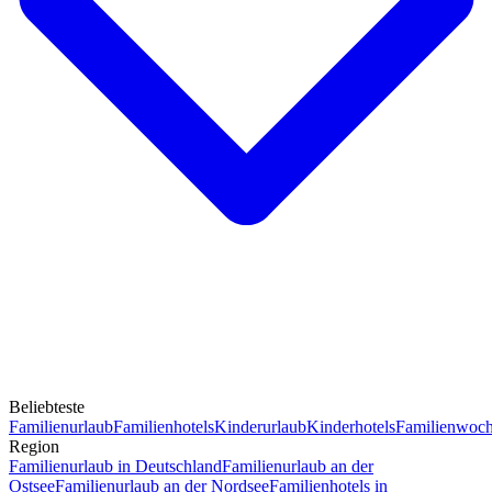
Beliebteste
Familienurlaub
Familienhotels
Kinderurlaub
Kinderhotels
Familienwoc
Region
Familienurlaub in Deutschland
Familienurlaub an der
Ostsee
Familienurlaub an der Nordsee
Familienhotels in