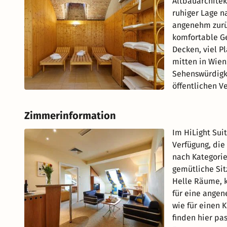
Altbauarchitek
ruhiger Lage n
angenehm zurüc
komfortable Ge
Decken, viel P
mitten in Wien
Sehenswürdigk
öffentlichen V
Zimmerinformation
Im HiLight Sui
Verfügung, die
nach Kategorie
gemütliche Sit
Helle Räume, k
für eine angen
wie für einen 
finden hier pa