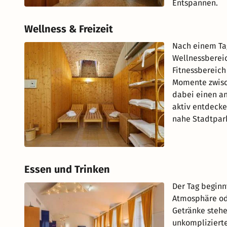
Entspannen.
Wellness & Freizeit
Nach einem Tag
Wellnessbereic
Fitnessbereich
Momente zwisc
dabei einen a
aktiv entdecke
nahe Stadtpark
Essen und Trinken
Der Tag beginn
Atmosphäre ode
Getränke stehe
unkomplizierte