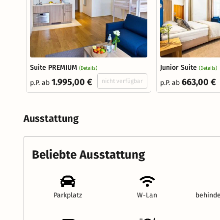
Suite PREMIUM
Junior Suite
(Details)
(Details)
1.995,00 €
663,00 €
nicht verfügbar
p.P. ab
p.P. ab
Ausstattung
Beliebte Ausstattung
Parkplatz
W-Lan
behinde