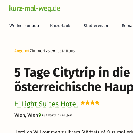
Wellnessurlaub
Kurzurlaub
Städtereisen
Roman
Angebot
Zimmer
Lage
Ausstattung
5 Tage Citytrip in die
österreichische Haup
HiLight Suites Hotel
Wien, Wien
Auf Karte anzeigen
Herzlich Willkommen zu Ihrem Städtetrip! Kurz-mal e