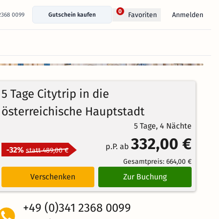
0
Anmelden
Favoriten
 2368 0099
Gutschein kaufen
+ 7 Fotos anzeigen
5 Tage Citytrip in die
österreichische Hauptstadt
5 Tage, 4 Nächte
332,00 €
p.P. ab
-32%
statt 489,00 €
Gesamtpreis:
664,00 €
Verschenken
Zur Buchung
+49 (0)341 2368 0099