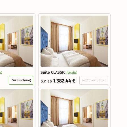
Suite CLASSIC
s)
(Details)
1.382,44 €
Zur Buchung
nicht verfügbar
p.P. ab