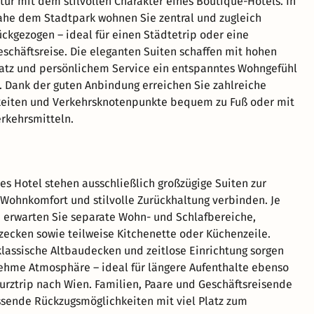
tur mit dem stilvollen Charakter eines Boutique-Hotels. In
ahe dem Stadtpark wohnen Sie zentral und zugleich
kgezogen – ideal für einen Städtetrip oder eine
schäftsreise. Die eleganten Suiten schaffen mit hohen
latz und persönlichem Service ein entspanntes Wohngefühl
. Dank der guten Anbindung erreichen Sie zahlreiche
eiten und Verkehrsknotenpunkte bequem zu Fuß oder mit
erkehrsmitteln.
tes Hotel stehen ausschließlich großzügige Suiten zur
 Wohnkomfort und stilvolle Zurückhaltung verbinden. Je
 erwarten Sie separate Wohn- und Schlafbereiche,
zecken sowie teilweise Kitchenette oder Küchenzeile.
lassische Altbaudecken und zeitlose Einrichtung sorgen
ehme Atmosphäre – ideal für längere Aufenthalte ebenso
Kurztrip nach Wien. Familien, Paare und Geschäftsreisende
ssende Rückzugsmöglichkeiten mit viel Platz zum