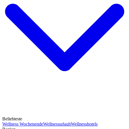
Beliebteste
Wellness Wochenende
Wellnessurlaub
Wellnesshotels