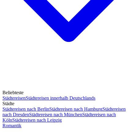
Beliebteste
Städtereisen
Städtereisen innerhalb Deutschlands
Städte
Städtereisen nach Berlin
Städtereisen nach Hamburg
Städtereisen
nach Dresden
Städtereisen nach München
Städtereisen nach
Köln
Städtereisen nach Leipzig
Romantik