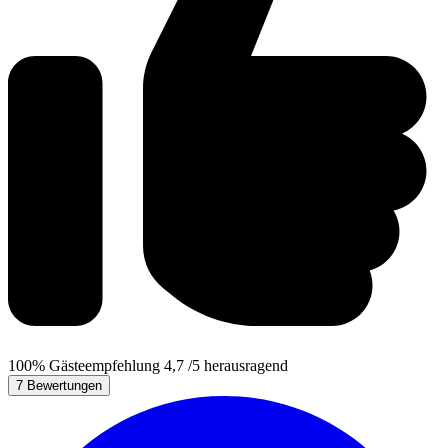
100%
Gästeempfehlung
4,7
/5
herausragend
7 Bewertungen