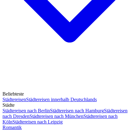
Beliebteste
Städtereisen
Städtereisen innerhalb Deutschlands
Städte
Städtereisen nach Berlin
Städtereisen nach Hamburg
Städtereisen
nach Dresden
Städtereisen nach München
Städtereisen nach
Köln
Städtereisen nach Leipzig
Romantik