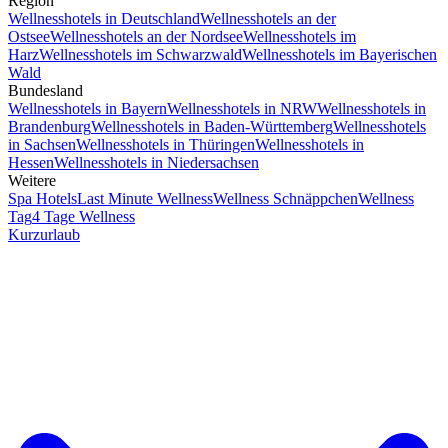
Region
Wellnesshotels in Deutschland
Wellnesshotels an der
Ostsee
Wellnesshotels an der Nordsee
Wellnesshotels im
Harz
Wellnesshotels im Schwarzwald
Wellnesshotels im Bayerischen
Wald
Bundesland
Wellnesshotels in Bayern
Wellnesshotels in NRW
Wellnesshotels in
Brandenburg
Wellnesshotels in Baden-Württemberg
Wellnesshotels
in Sachsen
Wellnesshotels in Thüringen
Wellnesshotels in
Hessen
Wellnesshotels in Niedersachsen
Weitere
Spa Hotels
Last Minute Wellness
Wellness Schnäppchen
Wellness
Tag
4 Tage Wellness
Kurzurlaub