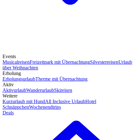
Events
Musicalreisen
Freizeitpark mit Übernachtung
Silvesterreisen
Urlaub
über Weihnachten
Erholung
Erholungsurlaub
Therme mit Übernachtung
Aktiv
Aktivurlaub
Wanderurlaub
Skireisen
Weitere
Kurzurlaub mit Hund
All Inclusive Urlaub
Hotel
Schnäppchen
Wochenendtrips
Deals