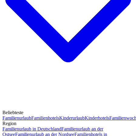
Beliebteste
Familienurlaub
Familienhotels
Kinderurlaub
Kinderhotels
Familienwoc
Region
Familienurlaub in Deutschland
Familienurlaub an der
Ostsee
Familienurlaub an der Nordsee
Familienhotels in