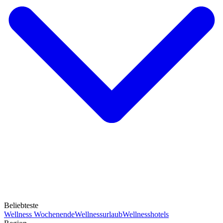
Beliebteste
Wellness Wochenende
Wellnessurlaub
Wellnesshotels