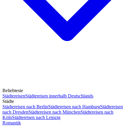
Beliebteste
Städtereisen
Städtereisen innerhalb Deutschlands
Städte
Städtereisen nach Berlin
Städtereisen nach Hamburg
Städtereisen
nach Dresden
Städtereisen nach München
Städtereisen nach
Köln
Städtereisen nach Leipzig
Romantik