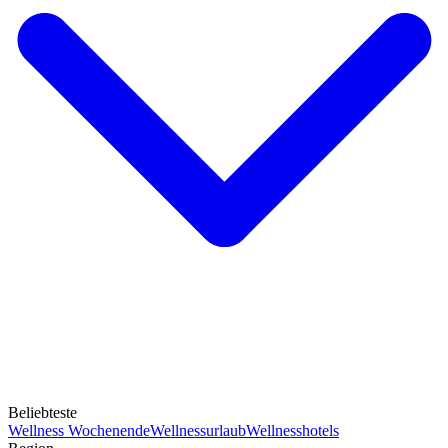
Beliebteste
Wellness Wochenende
Wellnessurlaub
Wellnesshotels