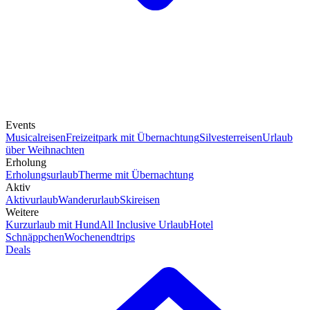
Events
Musicalreisen
Freizeitpark mit Übernachtung
Silvesterreisen
Urlaub
über Weihnachten
Erholung
Erholungsurlaub
Therme mit Übernachtung
Aktiv
Aktivurlaub
Wanderurlaub
Skireisen
Weitere
Kurzurlaub mit Hund
All Inclusive Urlaub
Hotel
Schnäppchen
Wochenendtrips
Deals