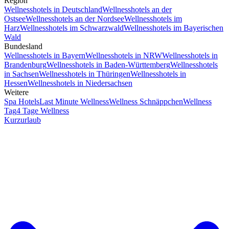
Region
Wellnesshotels in Deutschland
Wellnesshotels an der
Ostsee
Wellnesshotels an der Nordsee
Wellnesshotels im
Harz
Wellnesshotels im Schwarzwald
Wellnesshotels im Bayerischen
Wald
Bundesland
Wellnesshotels in Bayern
Wellnesshotels in NRW
Wellnesshotels in
Brandenburg
Wellnesshotels in Baden-Württemberg
Wellnesshotels
in Sachsen
Wellnesshotels in Thüringen
Wellnesshotels in
Hessen
Wellnesshotels in Niedersachsen
Weitere
Spa Hotels
Last Minute Wellness
Wellness Schnäppchen
Wellness
Tag
4 Tage Wellness
Kurzurlaub