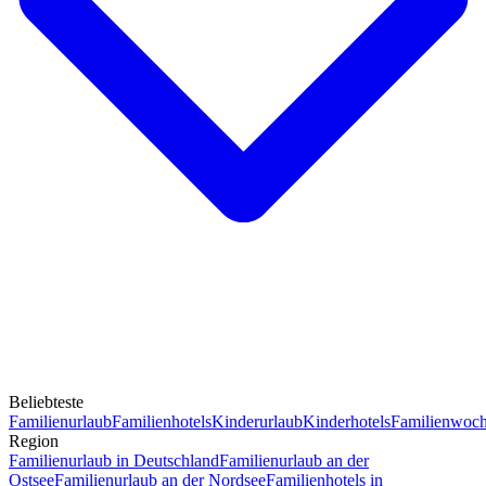
Beliebteste
Familienurlaub
Familienhotels
Kinderurlaub
Kinderhotels
Familienwoc
Region
Familienurlaub in Deutschland
Familienurlaub an der
Ostsee
Familienurlaub an der Nordsee
Familienhotels in