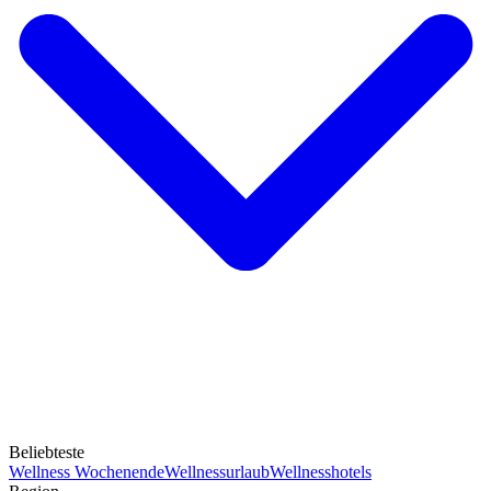
Beliebteste
Wellness Wochenende
Wellnessurlaub
Wellnesshotels