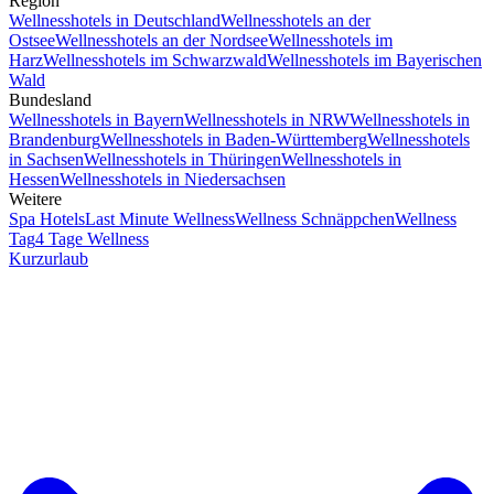
Region
Wellnesshotels in Deutschland
Wellnesshotels an der
Ostsee
Wellnesshotels an der Nordsee
Wellnesshotels im
Harz
Wellnesshotels im Schwarzwald
Wellnesshotels im Bayerischen
Wald
Bundesland
Wellnesshotels in Bayern
Wellnesshotels in NRW
Wellnesshotels in
Brandenburg
Wellnesshotels in Baden-Württemberg
Wellnesshotels
in Sachsen
Wellnesshotels in Thüringen
Wellnesshotels in
Hessen
Wellnesshotels in Niedersachsen
Weitere
Spa Hotels
Last Minute Wellness
Wellness Schnäppchen
Wellness
Tag
4 Tage Wellness
Kurzurlaub