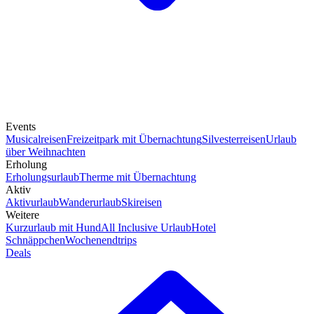
Events
Musicalreisen
Freizeitpark mit Übernachtung
Silvesterreisen
Urlaub
über Weihnachten
Erholung
Erholungsurlaub
Therme mit Übernachtung
Aktiv
Aktivurlaub
Wanderurlaub
Skireisen
Weitere
Kurzurlaub mit Hund
All Inclusive Urlaub
Hotel
Schnäppchen
Wochenendtrips
Deals