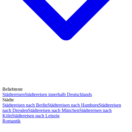
Beliebteste
Städtereisen
Städtereisen innerhalb Deutschlands
Städte
Städtereisen nach Berlin
Städtereisen nach Hamburg
Städtereisen
nach Dresden
Städtereisen nach München
Städtereisen nach
Köln
Städtereisen nach Leipzig
Romantik