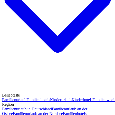
Beliebteste
Familienurlaub
Familienhotels
Kinderurlaub
Kinderhotels
Familienwoc
Region
Familienurlaub in Deutschland
Familienurlaub an der
Ostsee
Familienurlaub an der Nordsee
Familienhotels in