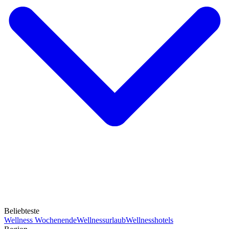
Beliebteste
Wellness Wochenende
Wellnessurlaub
Wellnesshotels