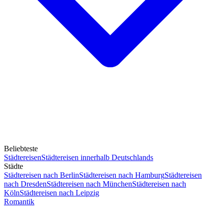
Beliebteste
Städtereisen
Städtereisen innerhalb Deutschlands
Städte
Städtereisen nach Berlin
Städtereisen nach Hamburg
Städtereisen
nach Dresden
Städtereisen nach München
Städtereisen nach
Köln
Städtereisen nach Leipzig
Romantik