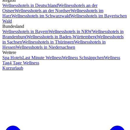
Region
Wellnesshotels in Deutschland
Wellnesshotels an der
Ostsee
Wellnesshotels an der Nordsee
Wellnesshotels im
Harz
Wellnesshotels im Schwarzwald
Wellnesshotels im Bayerischen
Wald
Bundesland
Wellnesshotels in Bayern
Wellnesshotels in NRW
Wellnesshotels in
Brandenburg
Wellnesshotels in Baden-Württemberg
Wellnesshotels
in Sachsen
Wellnesshotels in Thüringen
Wellnesshotels in
Hessen
Wellnesshotels in Niedersachsen
Weitere
Spa Hotels
Last Minute Wellness
Wellness Schnäppchen
Wellness
Tag
4 Tage Wellness
Kurzurlaub