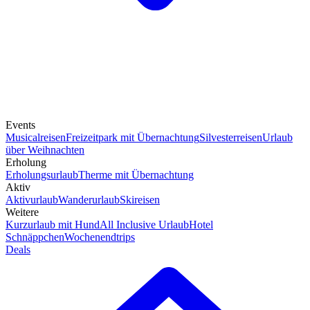
Events
Musicalreisen
Freizeitpark mit Übernachtung
Silvesterreisen
Urlaub
über Weihnachten
Erholung
Erholungsurlaub
Therme mit Übernachtung
Aktiv
Aktivurlaub
Wanderurlaub
Skireisen
Weitere
Kurzurlaub mit Hund
All Inclusive Urlaub
Hotel
Schnäppchen
Wochenendtrips
Deals