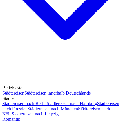
Beliebteste
Städtereisen
Städtereisen innerhalb Deutschlands
Städte
Städtereisen nach Berlin
Städtereisen nach Hamburg
Städtereisen
nach Dresden
Städtereisen nach München
Städtereisen nach
Köln
Städtereisen nach Leipzig
Romantik