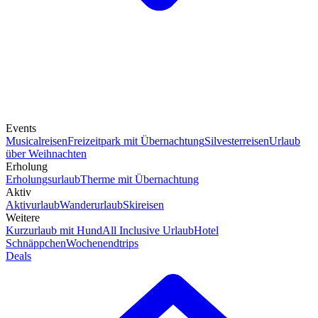
Events
Musicalreisen
Freizeitpark mit Übernachtung
Silvesterreisen
Urlaub
über Weihnachten
Erholung
Erholungsurlaub
Therme mit Übernachtung
Aktiv
Aktivurlaub
Wanderurlaub
Skireisen
Weitere
Kurzurlaub mit Hund
All Inclusive Urlaub
Hotel
Schnäppchen
Wochenendtrips
Deals