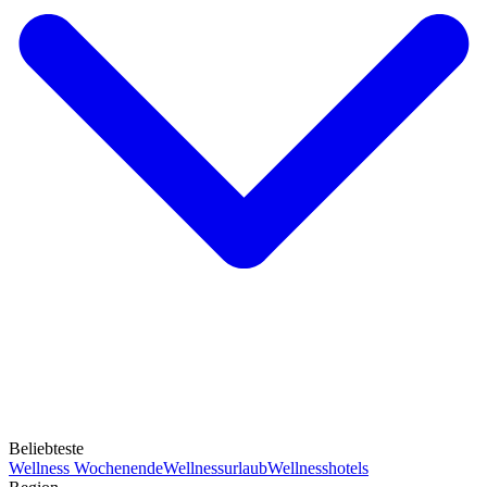
Beliebteste
Wellness Wochenende
Wellnessurlaub
Wellnesshotels