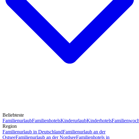
Beliebteste
Familienurlaub
Familienhotels
Kinderurlaub
Kinderhotels
Familienwoc
Region
Familienurlaub in Deutschland
Familienurlaub an der
Ostsee
Familienurlaub an der Nordsee
Familienhotels in