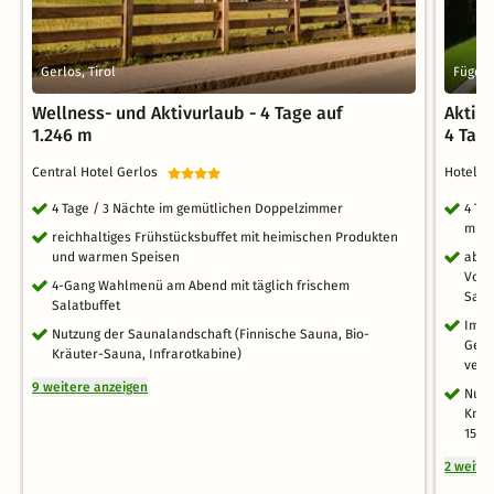
Gerlos, Tirol
Fügen,
Wellness- und Aktivurlaub - 4 Tage auf
Aktiv-
1.246 m
4 Tag
Central Hotel Gerlos
Hotel 
4 Tage / 3 Nächte im gemütlichen Doppelzimmer
4 Ta
mit 
reichhaltiges Frühstücksbuffet mit heimischen Produkten
und warmen Speisen
aben
Vors
4-Gang Wahlmenü am Abend mit täglich frischem
Sala
Salatbuffet
Im S
Nutzung der Saunalandschaft (Finnische Sauna, Bio-
Geri
Kräuter-Sauna, Infrarotkabine)
vers
9 weitere anzeigen
Nutz
Knei
15 J
2 weite