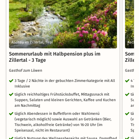
Aschau im Zillertal, Tirol
Aschau 
Sommerurlaub mit Halbpension plus im
Somme
Zillertal - 3 Tage
Ziller
Gasthof zum Löwen
Gastho
3 Tage / 2 Nächte in der gebuchten Zimmerkategorie mit All
4 Ta
Inklusive
Inkl
täglich reichhaltiges Frühstücksbuffet, Mittagssnack mit
tägl
Suppen, Salaten und kleinen Gerichten, Kaffee und Kuchen
Supp
am Nachmittag
am N
täglich Abendessen in Buffetform oder Wahlmenü
tägl
(vegetarisch möglich) sowie Auswahl an Getränken (Bier,
(veg
Tischwein, alkoholfreie Getränke) von 16-20 Uhr (im
Tisc
Speisesaal, nicht im Restaurant)
Spei
täglich Nutzung des Wellnessbereichs mit Sauna, Dampfbad
tägl