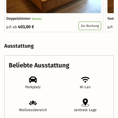
Doppelzimmer
Famil
(Details)
Zur Buchung
403,00 €
p.P. ab
p.P. a
Ausstattung
Beliebte Ausstattung
Parkplatz
W-Lan
Wellnessbereich
zentrale Lage