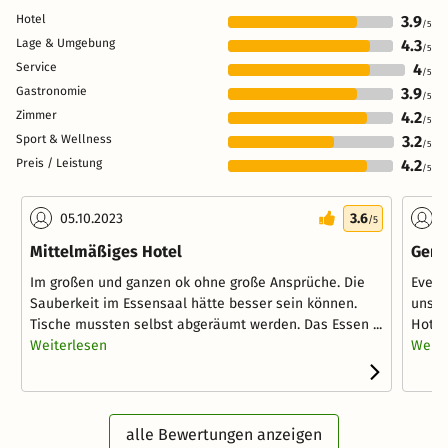
Hotel
3.9
/5
Lage & Umgebung
4.3
/5
Service
4
/5
Gastronomie
3.9
/5
Zimmer
4.2
/5
Sport & Wellness
3.2
/5
Preis / Leistung
4.2
/5
05.10.2023
3.6
2
/5
Mittelmäßiges Hotel
Gene
Im großen und ganzen ok ohne große Ansprüche. Die
Event
Sauberkeit im Essensaal hätte besser sein können.
unser
Tische mussten selbst abgeräumt werden. Das Essen ...
Hotel
Weiterlesen
Weite
alle Bewertungen anzeigen