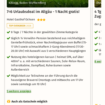
Kißlegg, Baden-Württemberg
Ehrwal
7=6 Urlaubsdeal im Allgäu - 1 Nacht gratis!
4 Tg. 
Zugsp
Hotel Gasthof Ochsen
der grü
TOP EVERGREEN
2026
4 Ta
8 Tage / 7 Nächte in der gewählten Zimmerkategorie
3 x 
täglich ¾ Verwöhn-Pension bestehend aus reichhaltigem
Genießerfrühstück, einer Nachmittagsjause vom Buffet (15-
1 x 
17 Uhr) sowie schmackhaftem 3-Gang-Abendmenü (17:30-
tägl
20:30 Uhr) mit Auswahl aus 5 verschiedenen Hauptgängen
17:0
Nutzung des hoteleigenen karuun | heimat SPA, auf über
400m² u. a. mit verschiedenen Saunen, Sole-Relax-Raum,
8 weite
Infrarotkabine, Dampfbad, Ruheräumen sowie
Außenbereich
Möglichkeit zur Teilnahme an der Führung durch die
hauseigene Brauerei (montags und mittwochs um 17 Uhr
sowie samstags um 10 Uhr)
5 weitere anzeigen
Auch als Gutschein möglich