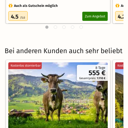
Auch als Gutschein möglich
Auch
4.5
4.2
Zum Angebot
/5.0
/
Bei anderen Kunden auch sehr beliebt
Kostenlos stornierbar
Kostenl
8 Tage
555 €
Gesamtpreis:
1.110 €