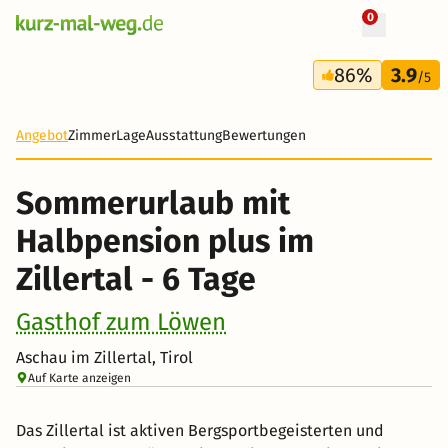
0
+ 22 Fotos
6 Tage
86%
3.9
403 €
/5
Angebot
Zimmer
Lage
Ausstattung
Bewertungen
Sommerurlaub mit
Halbpension plus im
Zillertal - 6 Tage
Gasthof zum Löwen
Aschau im Zillertal, Tirol
Auf Karte anzeigen
Das Zillertal ist aktiven Bergsportbegeisterten und