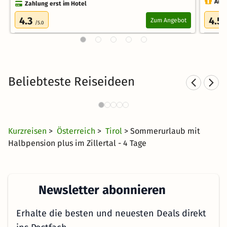
Auch
Zahlung erst im Hotel
4.3
4.5
Zum Angebot
/5.0
Beliebteste Reiseideen
Sporthotels im Zillertal
274 Angebote
66 €
ab
Kurzreisen
>
Österreich
>
Tirol
> Sommerurlaub mit
Halbpension plus im Zillertal - 4 Tage
Newsletter abonnieren
Erhalte die besten und neuesten Deals direkt