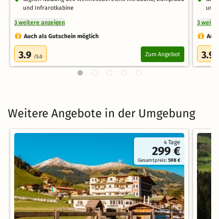
und Infrarotkabine
und 
3 weitere anzeigen
3 weite
Auch als Gutschein möglich
Auch
3.9
3.9
Zum Angebot
/5.0
/
Weitere Angebote in der Umgebung
4 Tage
299 €
Gesamtpreis:
598 €