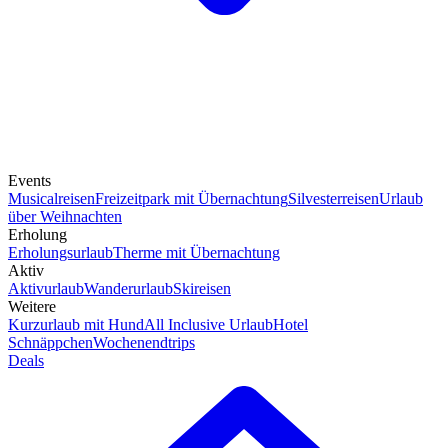
Events
Musicalreisen
Freizeitpark mit Übernachtung
Silvesterreisen
Urlaub
über Weihnachten
Erholung
Erholungsurlaub
Therme mit Übernachtung
Aktiv
Aktivurlaub
Wanderurlaub
Skireisen
Weitere
Kurzurlaub mit Hund
All Inclusive Urlaub
Hotel
Schnäppchen
Wochenendtrips
Deals