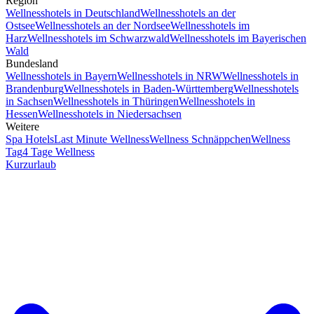
Region
Wellnesshotels in Deutschland
Wellnesshotels an der
Ostsee
Wellnesshotels an der Nordsee
Wellnesshotels im
Harz
Wellnesshotels im Schwarzwald
Wellnesshotels im Bayerischen
Wald
Bundesland
Wellnesshotels in Bayern
Wellnesshotels in NRW
Wellnesshotels in
Brandenburg
Wellnesshotels in Baden-Württemberg
Wellnesshotels
in Sachsen
Wellnesshotels in Thüringen
Wellnesshotels in
Hessen
Wellnesshotels in Niedersachsen
Weitere
Spa Hotels
Last Minute Wellness
Wellness Schnäppchen
Wellness
Tag
4 Tage Wellness
Kurzurlaub