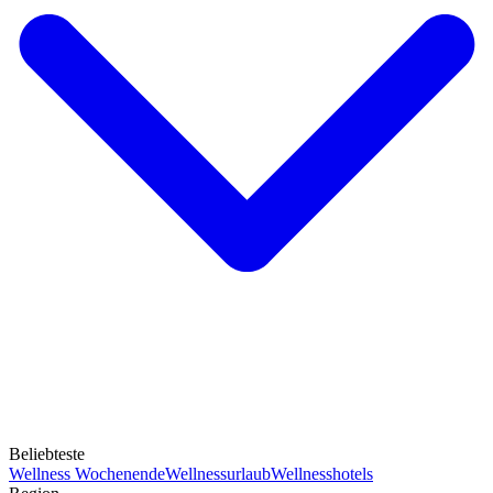
Beliebteste
Wellness Wochenende
Wellnessurlaub
Wellnesshotels