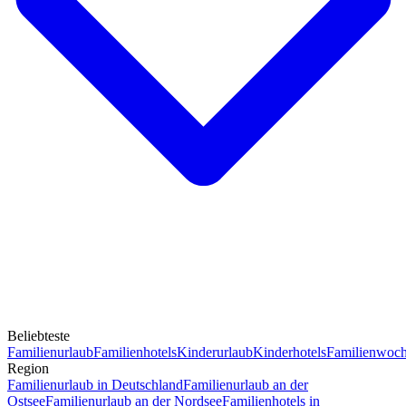
Beliebteste
Familienurlaub
Familienhotels
Kinderurlaub
Kinderhotels
Familienwoc
Region
Familienurlaub in Deutschland
Familienurlaub an der
Ostsee
Familienurlaub an der Nordsee
Familienhotels in