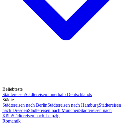
Beliebteste
Städtereisen
Städtereisen innerhalb Deutschlands
Städte
Städtereisen nach Berlin
Städtereisen nach Hamburg
Städtereisen
nach Dresden
Städtereisen nach München
Städtereisen nach
Köln
Städtereisen nach Leipzig
Romantik