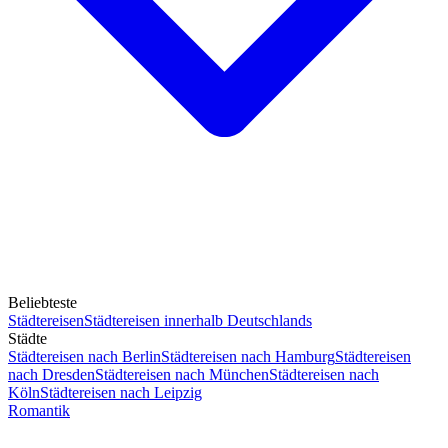
Beliebteste
Städtereisen
Städtereisen innerhalb Deutschlands
Städte
Städtereisen nach Berlin
Städtereisen nach Hamburg
Städtereisen
nach Dresden
Städtereisen nach München
Städtereisen nach
Köln
Städtereisen nach Leipzig
Romantik