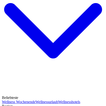
Beliebteste
Wellness Wochenende
Wellnessurlaub
Wellnesshotels