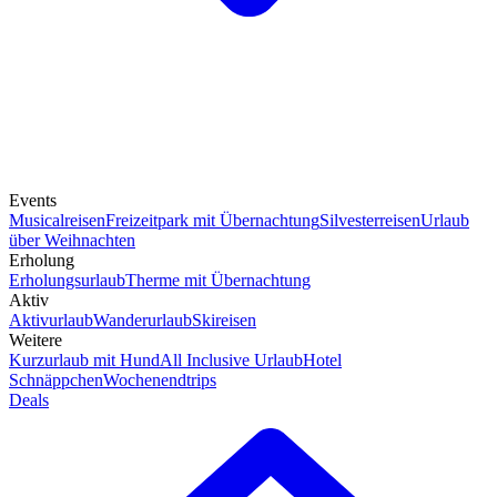
Events
Musicalreisen
Freizeitpark mit Übernachtung
Silvesterreisen
Urlaub
über Weihnachten
Erholung
Erholungsurlaub
Therme mit Übernachtung
Aktiv
Aktivurlaub
Wanderurlaub
Skireisen
Weitere
Kurzurlaub mit Hund
All Inclusive Urlaub
Hotel
Schnäppchen
Wochenendtrips
Deals