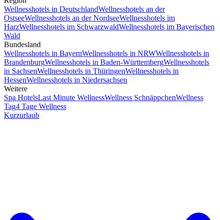
Region
Wellnesshotels in Deutschland
Wellnesshotels an der
Ostsee
Wellnesshotels an der Nordsee
Wellnesshotels im
Harz
Wellnesshotels im Schwarzwald
Wellnesshotels im Bayerischen
Wald
Bundesland
Wellnesshotels in Bayern
Wellnesshotels in NRW
Wellnesshotels in
Brandenburg
Wellnesshotels in Baden-Württemberg
Wellnesshotels
in Sachsen
Wellnesshotels in Thüringen
Wellnesshotels in
Hessen
Wellnesshotels in Niedersachsen
Weitere
Spa Hotels
Last Minute Wellness
Wellness Schnäppchen
Wellness
Tag
4 Tage Wellness
Kurzurlaub