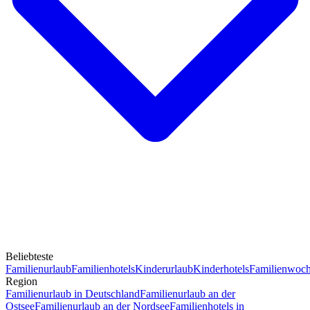
Beliebteste
Familienurlaub
Familienhotels
Kinderurlaub
Kinderhotels
Familienwoc
Region
Familienurlaub in Deutschland
Familienurlaub an der
Ostsee
Familienurlaub an der Nordsee
Familienhotels in