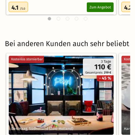
4.1
4.2
Zum Angebot
/5.0
/
Bei anderen Kunden auch sehr beliebt
Kostenlos stornierbar
Kostenl
3 Tage
110 €
Gesamtpreis:
219 €
- 45 %
Den Haag, Südholland (Zuid-Holland)
Harris