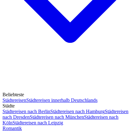
Beliebteste
Städtereisen
Städtereisen innerhalb Deutschlands
Städte
Städtereisen nach Berlin
Städtereisen nach Hamburg
Städtereisen
nach Dresden
Städtereisen nach München
Städtereisen nach
Köln
Städtereisen nach Leipzig
Romantik