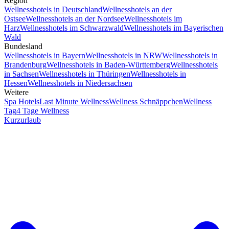
Region
Wellnesshotels in Deutschland
Wellnesshotels an der
Ostsee
Wellnesshotels an der Nordsee
Wellnesshotels im
Harz
Wellnesshotels im Schwarzwald
Wellnesshotels im Bayerischen
Wald
Bundesland
Wellnesshotels in Bayern
Wellnesshotels in NRW
Wellnesshotels in
Brandenburg
Wellnesshotels in Baden-Württemberg
Wellnesshotels
in Sachsen
Wellnesshotels in Thüringen
Wellnesshotels in
Hessen
Wellnesshotels in Niedersachsen
Weitere
Spa Hotels
Last Minute Wellness
Wellness Schnäppchen
Wellness
Tag
4 Tage Wellness
Kurzurlaub