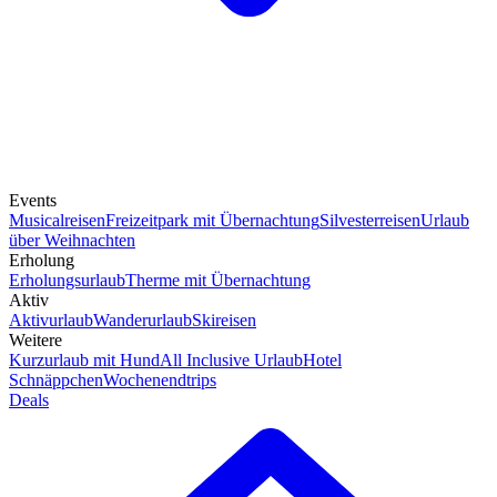
Events
Musicalreisen
Freizeitpark mit Übernachtung
Silvesterreisen
Urlaub
über Weihnachten
Erholung
Erholungsurlaub
Therme mit Übernachtung
Aktiv
Aktivurlaub
Wanderurlaub
Skireisen
Weitere
Kurzurlaub mit Hund
All Inclusive Urlaub
Hotel
Schnäppchen
Wochenendtrips
Deals