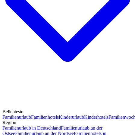
Beliebteste
Familienurlaub
Familienhotels
Kinderurlaub
Kinderhotels
Familienwoc
Region
Familienurlaub in Deutschland
Familienurlaub an der
Ostsee
Familienurlaub an der Nordsee
Familienhotels in