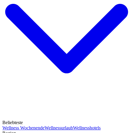
Beliebteste
Wellness Wochenende
Wellnessurlaub
Wellnesshotels