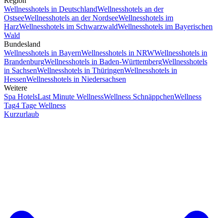
Region
Wellnesshotels in Deutschland
Wellnesshotels an der
Ostsee
Wellnesshotels an der Nordsee
Wellnesshotels im
Harz
Wellnesshotels im Schwarzwald
Wellnesshotels im Bayerischen
Wald
Bundesland
Wellnesshotels in Bayern
Wellnesshotels in NRW
Wellnesshotels in
Brandenburg
Wellnesshotels in Baden-Württemberg
Wellnesshotels
in Sachsen
Wellnesshotels in Thüringen
Wellnesshotels in
Hessen
Wellnesshotels in Niedersachsen
Weitere
Spa Hotels
Last Minute Wellness
Wellness Schnäppchen
Wellness
Tag
4 Tage Wellness
Kurzurlaub