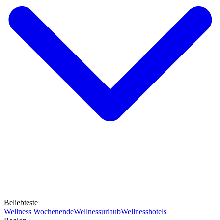
Beliebteste
Wellness Wochenende
Wellnessurlaub
Wellnesshotels