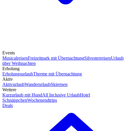
Events
Musicalreisen
Freizeitpark mit Übernachtung
Silvesterreisen
Urlaub
über Weihnachten
Erholung
Erholungsurlaub
Therme mit Übernachtung
Aktiv
Aktivurlaub
Wanderurlaub
Skireisen
Weitere
Kurzurlaub mit Hund
All Inclusive Urlaub
Hotel
Schnäppchen
Wochenendtrips
Deals