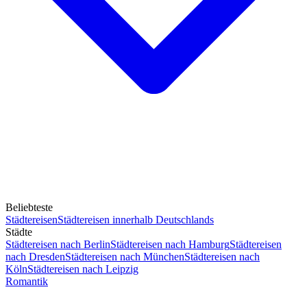
Beliebteste
Städtereisen
Städtereisen innerhalb Deutschlands
Städte
Städtereisen nach Berlin
Städtereisen nach Hamburg
Städtereisen
nach Dresden
Städtereisen nach München
Städtereisen nach
Köln
Städtereisen nach Leipzig
Romantik