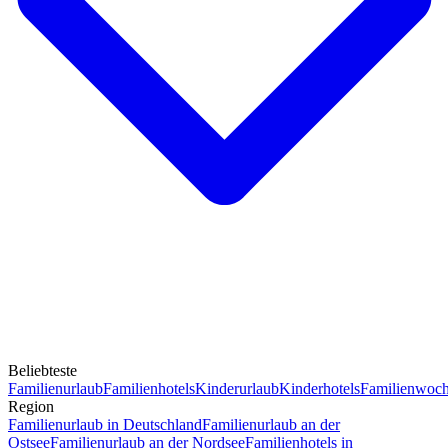
Beliebteste
Familienurlaub
Familienhotels
Kinderurlaub
Kinderhotels
Familienwoc
Region
Familienurlaub in Deutschland
Familienurlaub an der
Ostsee
Familienurlaub an der Nordsee
Familienhotels in