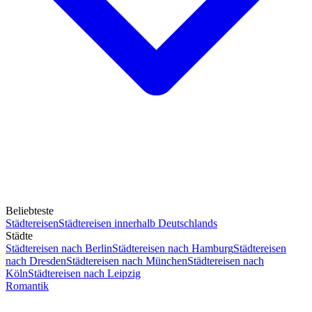
Beliebteste
Städtereisen
Städtereisen innerhalb Deutschlands
Städte
Städtereisen nach Berlin
Städtereisen nach Hamburg
Städtereisen
nach Dresden
Städtereisen nach München
Städtereisen nach
Köln
Städtereisen nach Leipzig
Romantik