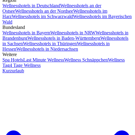
Region
Wellnesshotels in Deutschland
Wellnesshotels an der
Ostsee
Wellnesshotels an der Nordsee
Wellnesshotels im
Harz
Wellnesshotels im Schwarzwald
Wellnesshotels im Bayerischen
Wald
Bundesland
Wellnesshotels in Bayern
Wellnesshotels in NRW
Wellnesshotels in
Brandenburg
Wellnesshotels in Baden-Württemberg
Wellnesshotels
in Sachsen
Wellnesshotels in Thüringen
Wellnesshotels in
Hessen
Wellnesshotels in Niedersachsen
Weitere
Spa Hotels
Last Minute Wellness
Wellness Schnäppchen
Wellness
Tag
4 Tage Wellness
Kurzurlaub