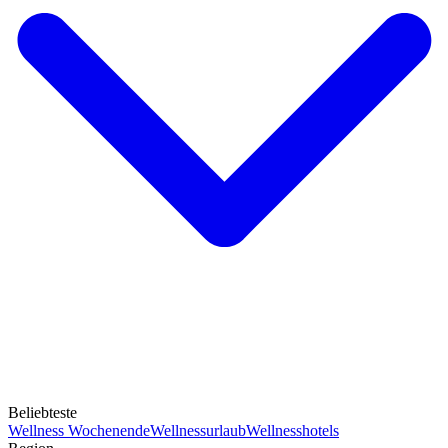
Beliebteste
Wellness Wochenende
Wellnessurlaub
Wellnesshotels