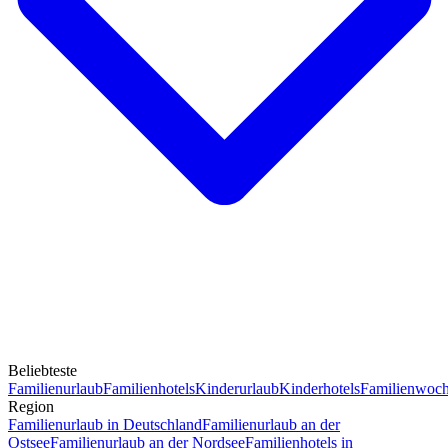
Beliebteste
Familienurlaub
Familienhotels
Kinderurlaub
Kinderhotels
Familienwoc
Region
Familienurlaub in Deutschland
Familienurlaub an der
Ostsee
Familienurlaub an der Nordsee
Familienhotels in