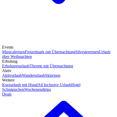
Events
Musicalreisen
Freizeitpark mit Übernachtung
Silvesterreisen
Urlaub
über Weihnachten
Erholung
Erholungsurlaub
Therme mit Übernachtung
Aktiv
Aktivurlaub
Wanderurlaub
Skireisen
Weitere
Kurzurlaub mit Hund
All Inclusive Urlaub
Hotel
Schnäppchen
Wochenendtrips
Deals