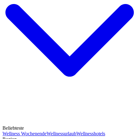
Beliebteste
Wellness Wochenende
Wellnessurlaub
Wellnesshotels