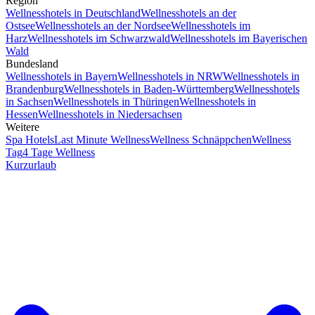
Region
Wellnesshotels in Deutschland
Wellnesshotels an der
Ostsee
Wellnesshotels an der Nordsee
Wellnesshotels im
Harz
Wellnesshotels im Schwarzwald
Wellnesshotels im Bayerischen
Wald
Bundesland
Wellnesshotels in Bayern
Wellnesshotels in NRW
Wellnesshotels in
Brandenburg
Wellnesshotels in Baden-Württemberg
Wellnesshotels
in Sachsen
Wellnesshotels in Thüringen
Wellnesshotels in
Hessen
Wellnesshotels in Niedersachsen
Weitere
Spa Hotels
Last Minute Wellness
Wellness Schnäppchen
Wellness
Tag
4 Tage Wellness
Kurzurlaub