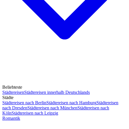
Beliebteste
Städtereisen
Städtereisen innerhalb Deutschlands
Städte
Städtereisen nach Berlin
Städtereisen nach Hamburg
Städtereisen
nach Dresden
Städtereisen nach München
Städtereisen nach
Köln
Städtereisen nach Leipzig
Romantik