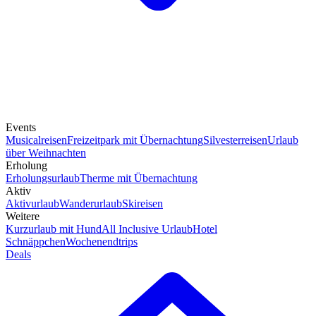
Events
Musicalreisen
Freizeitpark mit Übernachtung
Silvesterreisen
Urlaub
über Weihnachten
Erholung
Erholungsurlaub
Therme mit Übernachtung
Aktiv
Aktivurlaub
Wanderurlaub
Skireisen
Weitere
Kurzurlaub mit Hund
All Inclusive Urlaub
Hotel
Schnäppchen
Wochenendtrips
Deals