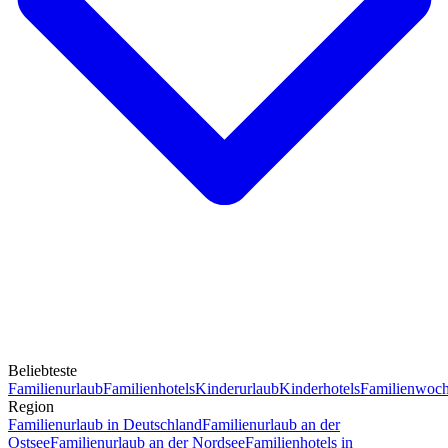
Beliebteste
Familienurlaub
Familienhotels
Kinderurlaub
Kinderhotels
Familienwoc
Region
Familienurlaub in Deutschland
Familienurlaub an der
Ostsee
Familienurlaub an der Nordsee
Familienhotels in