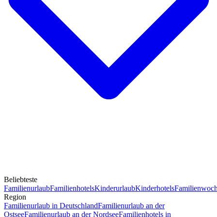
Beliebteste
Familienurlaub
Familienhotels
Kinderurlaub
Kinderhotels
Familienwoc
Region
Familienurlaub in Deutschland
Familienurlaub an der
Ostsee
Familienurlaub an der Nordsee
Familienhotels in