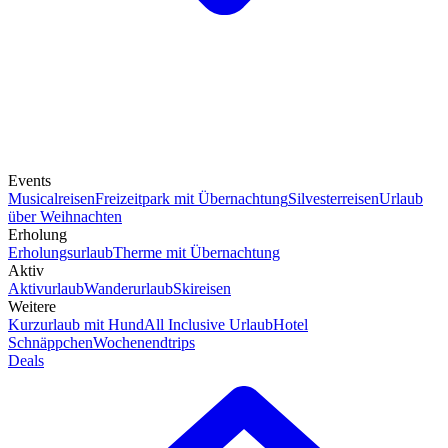
Events
Musicalreisen
Freizeitpark mit Übernachtung
Silvesterreisen
Urlaub
über Weihnachten
Erholung
Erholungsurlaub
Therme mit Übernachtung
Aktiv
Aktivurlaub
Wanderurlaub
Skireisen
Weitere
Kurzurlaub mit Hund
All Inclusive Urlaub
Hotel
Schnäppchen
Wochenendtrips
Deals