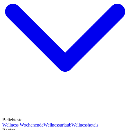
Beliebteste
Wellness Wochenende
Wellnessurlaub
Wellnesshotels