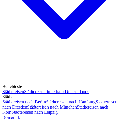
Beliebteste
Städtereisen
Städtereisen innerhalb Deutschlands
Städte
Städtereisen nach Berlin
Städtereisen nach Hamburg
Städtereisen
nach Dresden
Städtereisen nach München
Städtereisen nach
Köln
Städtereisen nach Leipzig
Romantik