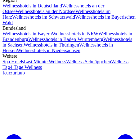
Region
Wellnesshotels in Deutschland
Wellnesshotels an der
Ostsee
Wellnesshotels an der Nordsee
Wellnesshotels im
Harz
Wellnesshotels im Schwarzwald
Wellnesshotels im Bayerischen
Wald
Bundesland
Wellnesshotels in Bayern
Wellnesshotels in NRW
Wellnesshotels in
Brandenburg
Wellnesshotels in Baden-Württemberg
Wellnesshotels
in Sachsen
Wellnesshotels in Thüringen
Wellnesshotels in
Hessen
Wellnesshotels in Niedersachsen
Weitere
Spa Hotels
Last Minute Wellness
Wellness Schnäppchen
Wellness
Tag
4 Tage Wellness
Kurzurlaub