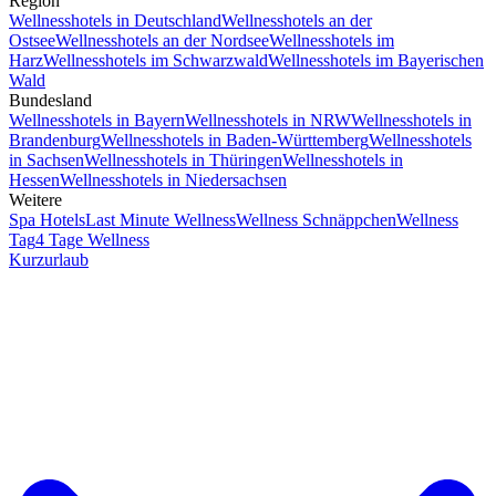
Region
Wellnesshotels in Deutschland
Wellnesshotels an der
Ostsee
Wellnesshotels an der Nordsee
Wellnesshotels im
Harz
Wellnesshotels im Schwarzwald
Wellnesshotels im Bayerischen
Wald
Bundesland
Wellnesshotels in Bayern
Wellnesshotels in NRW
Wellnesshotels in
Brandenburg
Wellnesshotels in Baden-Württemberg
Wellnesshotels
in Sachsen
Wellnesshotels in Thüringen
Wellnesshotels in
Hessen
Wellnesshotels in Niedersachsen
Weitere
Spa Hotels
Last Minute Wellness
Wellness Schnäppchen
Wellness
Tag
4 Tage Wellness
Kurzurlaub