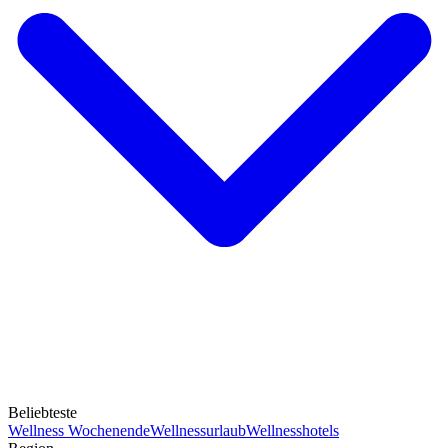
Beliebteste
Wellness Wochenende
Wellnessurlaub
Wellnesshotels