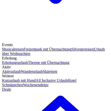
Events
Musicalreisen
Freizeitpark mit Übernachtung
Silvesterreisen
Urlaub
über Weihnachten
Erholung
Erholungsurlaub
Therme mit Übernachtung
Aktiv
Aktivurlaub
Wanderurlaub
Skireisen
Weitere
Kurzurlaub mit Hund
All Inclusive Urlaub
Hotel
Schnäppchen
Wochenendtrips
Deals