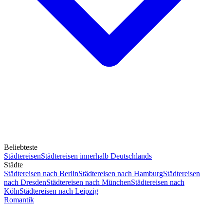
Beliebteste
Städtereisen
Städtereisen innerhalb Deutschlands
Städte
Städtereisen nach Berlin
Städtereisen nach Hamburg
Städtereisen
nach Dresden
Städtereisen nach München
Städtereisen nach
Köln
Städtereisen nach Leipzig
Romantik