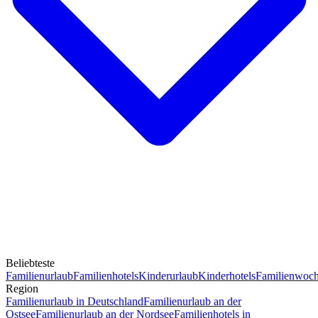
Beliebteste
Familienurlaub
Familienhotels
Kinderurlaub
Kinderhotels
Familienwoc
Region
Familienurlaub in Deutschland
Familienurlaub an der
Ostsee
Familienurlaub an der Nordsee
Familienhotels in