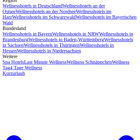
Region
Wellnesshotels in Deutschland
Wellnesshotels an der
Ostsee
Wellnesshotels an der Nordsee
Wellnesshotels im
Harz
Wellnesshotels im Schwarzwald
Wellnesshotels im Bayerischen
Wald
Bundesland
Wellnesshotels in Bayern
Wellnesshotels in NRW
Wellnesshotels in
Brandenburg
Wellnesshotels in Baden-Württemberg
Wellnesshotels
in Sachsen
Wellnesshotels in Thüringen
Wellnesshotels in
Hessen
Wellnesshotels in Niedersachsen
Weitere
Spa Hotels
Last Minute Wellness
Wellness Schnäppchen
Wellness
Tag
4 Tage Wellness
Kurzurlaub