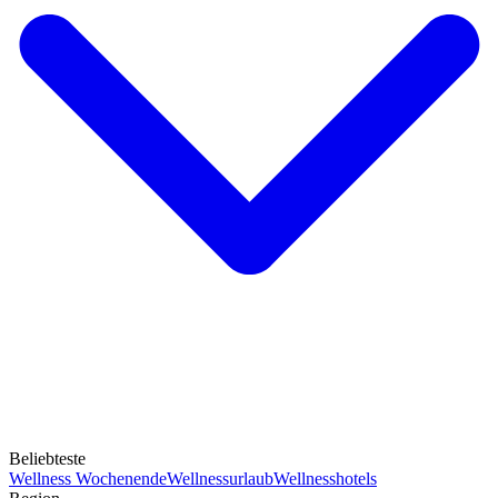
Beliebteste
Wellness Wochenende
Wellnessurlaub
Wellnesshotels