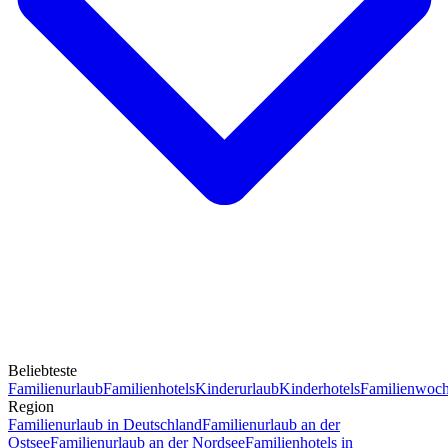
Beliebteste
Familienurlaub
Familienhotels
Kinderurlaub
Kinderhotels
Familienwoc
Region
Familienurlaub in Deutschland
Familienurlaub an der
Ostsee
Familienurlaub an der Nordsee
Familienhotels in