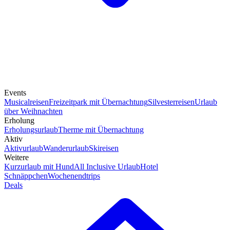
Events
Musicalreisen
Freizeitpark mit Übernachtung
Silvesterreisen
Urlaub
über Weihnachten
Erholung
Erholungsurlaub
Therme mit Übernachtung
Aktiv
Aktivurlaub
Wanderurlaub
Skireisen
Weitere
Kurzurlaub mit Hund
All Inclusive Urlaub
Hotel
Schnäppchen
Wochenendtrips
Deals