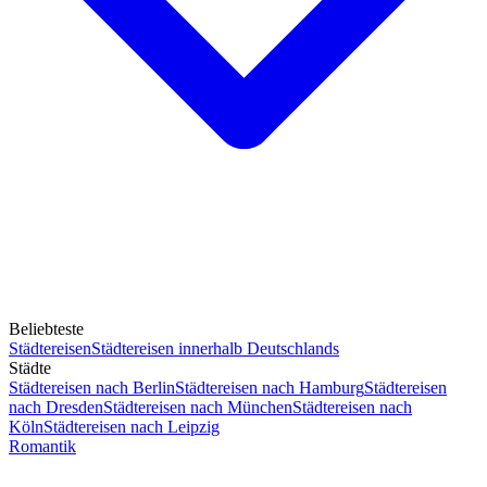
Beliebteste
Städtereisen
Städtereisen innerhalb Deutschlands
Städte
Städtereisen nach Berlin
Städtereisen nach Hamburg
Städtereisen
nach Dresden
Städtereisen nach München
Städtereisen nach
Köln
Städtereisen nach Leipzig
Romantik