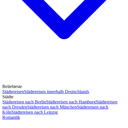
Beliebteste
Städtereisen
Städtereisen innerhalb Deutschlands
Städte
Städtereisen nach Berlin
Städtereisen nach Hamburg
Städtereisen
nach Dresden
Städtereisen nach München
Städtereisen nach
Köln
Städtereisen nach Leipzig
Romantik