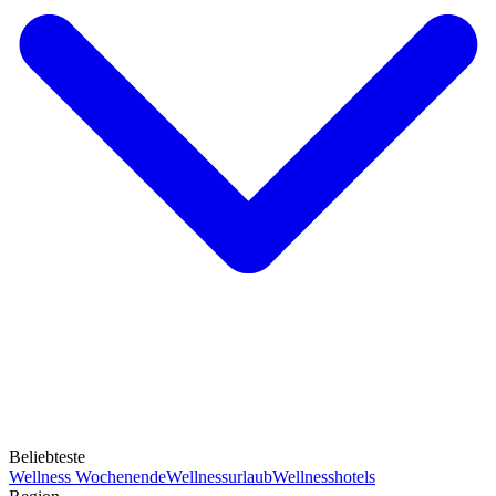
Beliebteste
Wellness Wochenende
Wellnessurlaub
Wellnesshotels