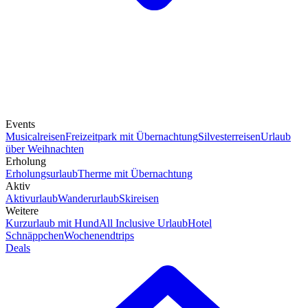
Events
Musicalreisen
Freizeitpark mit Übernachtung
Silvesterreisen
Urlaub
über Weihnachten
Erholung
Erholungsurlaub
Therme mit Übernachtung
Aktiv
Aktivurlaub
Wanderurlaub
Skireisen
Weitere
Kurzurlaub mit Hund
All Inclusive Urlaub
Hotel
Schnäppchen
Wochenendtrips
Deals