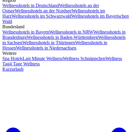
Region
Wellnesshotels in Deutschland
Wellnesshotels an der
Ostsee
Wellnesshotels an der Nordsee
Wellnesshotels im
Harz
Wellnesshotels im Schwarzwald
Wellnesshotels im Bayerischen
Wald
Bundesland
Wellnesshotels in Bayern
Wellnesshotels in NRW
Wellnesshotels in
Brandenburg
Wellnesshotels in Baden-Württemberg
Wellnesshotels
in Sachsen
Wellnesshotels in Thüringen
Wellnesshotels in
Hessen
Wellnesshotels in Niedersachsen
Weitere
Spa Hotels
Last Minute Wellness
Wellness Schnäppchen
Wellness
Tag
4 Tage Wellness
Kurzurlaub