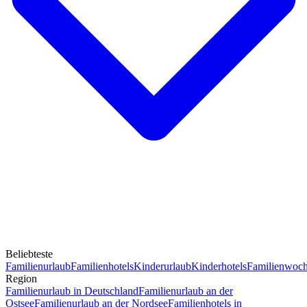
Beliebteste
Familienurlaub
Familienhotels
Kinderurlaub
Kinderhotels
Familienwoc
Region
Familienurlaub in Deutschland
Familienurlaub an der
Ostsee
Familienurlaub an der Nordsee
Familienhotels in