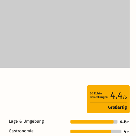
4.4
50
Echte
/5
Bewertungen
Großartig
Lage & Umgebung
4.6
/5
Gastronomie
4
/5