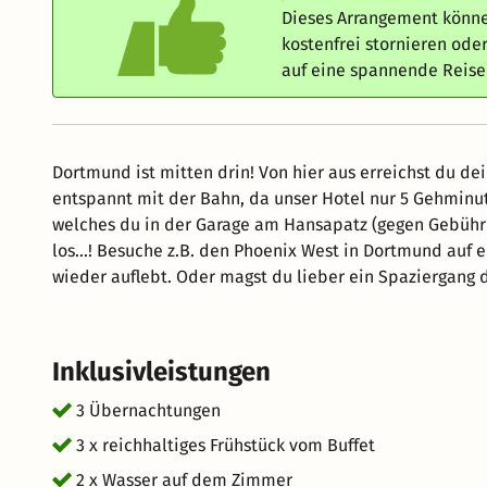
Dieses Arrangement könne
kostenfrei stornieren od
auf eine spannende Reis
Dortmund ist mitten drin! Von hier aus erreichst du deine E
entspannt mit der Bahn, da unser Hotel nur 5 Gehminuten vom Do
welches du in der Garage am Hansapatz (gegen Gebühr
los…! Besuche z.B. den Phoenix West in Dortmund auf ei
wieder auflebt. Oder magst du lieber ein Spaziergang durch die bunten Hinterhöfe Düsseldorfs, dem URBAN ART
WALK. Ein Besuch solltest du der Zeche Zollverein abs
entdecken. Wenn du vorbei kommst an der Wuppertaler Lego Brücke, halt an und schau dir die
überdimensionale knallbunten Lego Steine an! Und ein Besuch am Kölner Dom und der Kölner Altstadt und
Inklusivleistungen
seiner Rheinpromenade solltest du am Abend nicht auslassen. Natürlich liegen wir auch unweit 
die du erkunden kannst, dein Fahrrad steht nachts sicher bei uns im Hotel! NRW h
3 Übernachtungen
von Dortmund aus deine Ziele! Wir freuen uns auf Dich!
3 x reichhaltiges Frühstück vom Buffet
2 x Wasser auf dem Zimmer