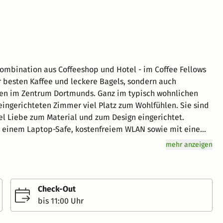
ombination aus Coffeeshop und Hotel - im Coffee Fellows
tmunds. Ganz im typisch wohnlichen
eingerichteten Zimmer viel Platz zum Wohlfühlen. Sie sind
iel Liebe zum Material und zum Design eingerichtet.
V, einem Laptop-Safe, kostenfreiem WLAN sowie mit einem
ner. Was das Hotel erst zum Coffee
mehr anzeigen
sbuffet im zugehörigen Coffee Shop. Mit hochwertigsten
n Schub in den Tag und stärken dich mit frischem Obst,
otel befindet sich mitten im
d der nächstgelegenen U-Bahn Station Kampstraße in nur
Check-Out
 Platz von Hiroshimaund der beliebten Einkaufsstraße
bis 11:00 Uhr