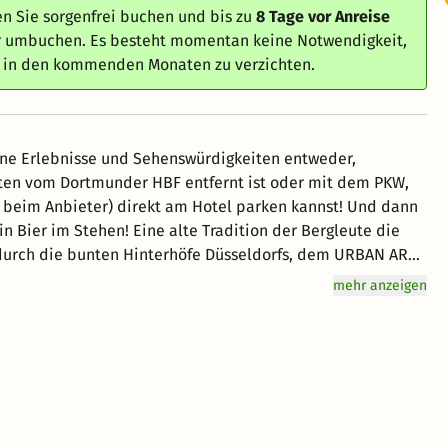
n Sie sorgenfrei buchen und bis zu
8 Tage vor Anreise
er umbuchen. Es besteht momentan keine Notwendigkeit,
e in den kommenden Monaten zu verzichten.
rlebnisse und Sehenswürdigkeiten entweder,
rtmunder HBF entfernt ist oder mit dem PKW,
 beim Anbieter) direkt am Hotel parken kannst! Und dann
n Bier im Stehen! Eine alte Tradition der Bergleute die
tatten und damit den „Eifelturm des Ruhrgebiets“ in Essen
mehr anzeigen
vieler Radwege
at so viel zu bieten, entdecke