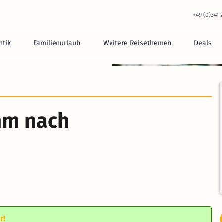
+49 (0)341
tik
Familienurlaub
Weitere Reisethemen
Deals
equem im Hotel.
mm nach
r!