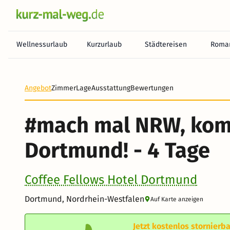
Wellnessurlaub
Kurzurlaub
Städtereisen
Roman
Heute noch keine Zahlung erforderlich! Zahlen Sie b
Angebot
Zimmer
Lage
Ausstattung
Bewertungen
#mach mal NRW, ko
Dortmund! - 4 Tage
Coffee Fellows Hotel Dortmund
Dortmund, Nordrhein-Westfalen
Auf Karte anzeigen
Jetzt kostenlos stornierba