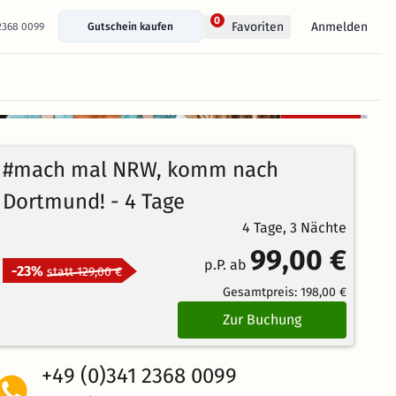
0
Anmelden
Favoriten
 2368 0099
Gutschein kaufen
+ 20 Fotos anzeigen
Kostenlos
stornierbar
4.4
50
Echte
/5
#mach mal NRW, komm nach
Bewertungen
Großartig
Dortmund! - 4 Tage
4 Tage, 3 Nächte
99,00 €
p.P. ab
-23%
statt 129,00 €
Gesamtpreis:
198,00 €
Zur Buchung
+49 (0)341 2368 0099