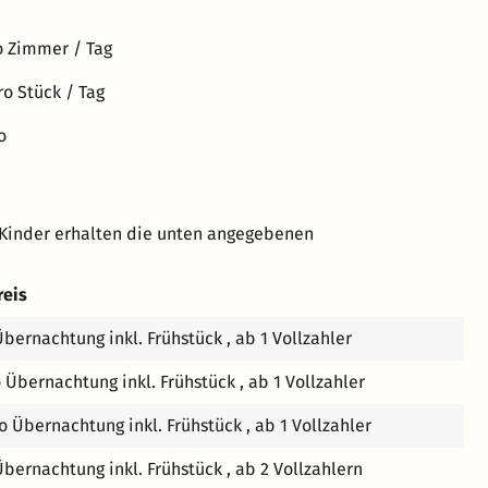
llmuseum sind direkt um die Ecke und somit bequem zu
gangslage für einen erlebnisreichen Kurzurlaub in
o Zimmer / Tag
ro Stück / Tag
o
 Kinder erhalten die unten angegebenen
reis
Übernachtung inkl. Frühstück , ab 1 Vollzahler
o Übernachtung inkl. Frühstück , ab 1 Vollzahler
ro Übernachtung inkl. Frühstück , ab 1 Vollzahler
Übernachtung inkl. Frühstück , ab 2 Vollzahlern