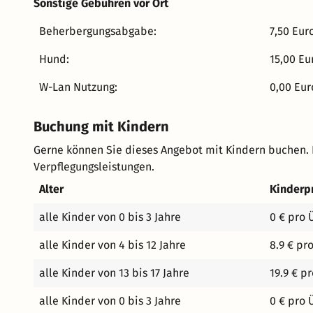
Kunst und Kulturgeschichte sowie das Deutsche Fußba
Sonstige Gebühren vor Ort
Fuß zu erreichen. Somit bietet das Hotel die beste Aus
Beherbergungsabgabe:
7,50 Eur
Dortmund. Wir freuen uns auf deinen Besuch!
Hund:
15,00 Eu
W-Lan Nutzung:
0,00 Eur
Buchung mit Kindern
Gerne können Sie dieses Angebot mit Kindern buchen.
Verpflegungsleistungen.
Alter
Kinderp
alle Kinder von 0 bis 3 Jahre
0 € pro 
alle Kinder von 4 bis 12 Jahre
8.9 € pr
alle Kinder von 13 bis 17 Jahre
19.9 € p
alle Kinder von 0 bis 3 Jahre
0 € pro 