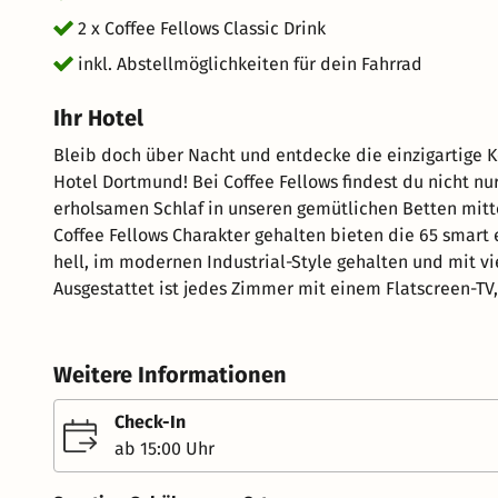
2 x Coffee Fellows Classic Drink
inkl. Abstellmöglichkeiten für dein Fahrrad
Ihr Hotel
Bleib doch über Nacht und entdecke die einzigartige K
Hotel Dortmund! Bei Coffee Fellows findest du nicht nur besten Kaffee und leckere Bagels, sondern auch
erholsamen Schlaf in unseren gemütlichen Betten mitten im Zentrum Dor
Coffee Fellows Charakter gehalten bieten die 65 smart 
hell, im modernen Industrial-Style gehalten und mit v
Ausgestattet ist jedes Zimmer mit einem Flatscreen-T
eigenem Badezimmer mit kostenlosen Pflegeprodukten und einem Haartrock
Fellows-Original macht ist ein ausgewogenen Frühstück
Kaffeespezialitäten geben wir dir einen koffeinhaltige
Weitere Informationen
Müsli, verschiedensten Backwaren und Belägen, sowie süßen Naschereien. Das H
Stadtzentrum Dortmunds und ist vom Hauptbahnhof un
Check-In
5 Minunten zu Fuß zu erreichen. Es liegt zwischen dem
ab 15:00 Uhr
Westenhellweg. Auch viele der wichtigsten Sehenswürdigkeiten wie die Dortmunder Konzerthalle, das Museum für