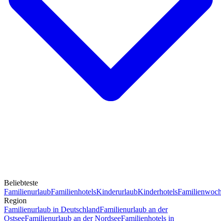
Beliebteste
Familienurlaub
Familienhotels
Kinderurlaub
Kinderhotels
Familienwoc
Region
Familienurlaub in Deutschland
Familienurlaub an der
Ostsee
Familienurlaub an der Nordsee
Familienhotels in