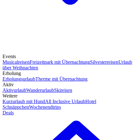
Events
Musicalreisen
Freizeitpark mit Übernachtung
Silvesterreisen
Urlaub
über Weihnachten
Erholung
Erholungsurlaub
Therme mit Übernachtung
Aktiv
Aktivurlaub
Wanderurlaub
Skireisen
Weitere
Kurzurlaub mit Hund
All Inclusive Urlaub
Hotel
Schnäppchen
Wochenendtrips
Deals