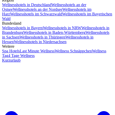
Region
Wellnesshotels in Deutschland
Wellnesshotels an der
Ostsee
Wellnesshotels an der Nordsee
Wellnesshotels im
Harz
Wellnesshotels im Schwarzwald
Wellnesshotels im Bayerischen
Wald
Bundesland
Wellnesshotels in Bayern
Wellnesshotels in NRW
Wellnesshotels in
Brandenburg
Wellnesshotels in Baden-Württemberg
Wellnesshotels
in Sachsen
Wellnesshotels in Thüringen
Wellnesshotels in
Hessen
Wellnesshotels in Niedersachsen
Weitere
Spa Hotels
Last Minute Wellness
Wellness Schnäppchen
Wellness
Tag
4 Tage Wellness
Kurzurlaub