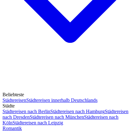
Beliebteste
Städtereisen
Städtereisen innerhalb Deutschlands
Städte
Städtereisen nach Berlin
Städtereisen nach Hamburg
Städtereisen
nach Dresden
Städtereisen nach München
Städtereisen nach
Köln
Städtereisen nach Leipzig
Romantik