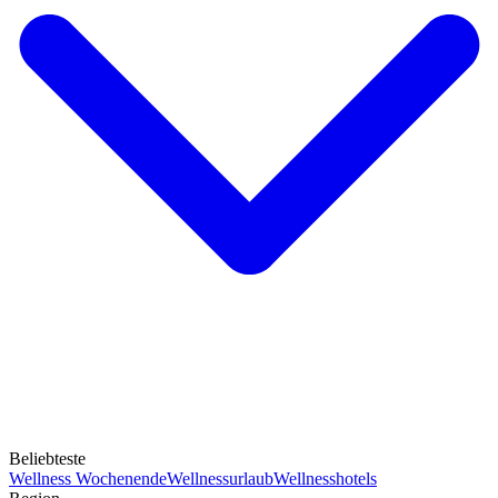
Beliebteste
Wellness Wochenende
Wellnessurlaub
Wellnesshotels